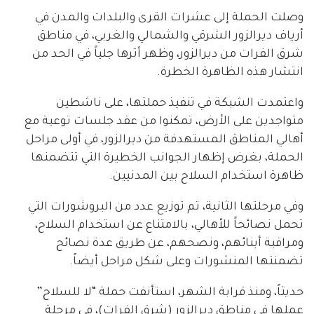
وصلت الحملة إلى عشرات القرى والبلدات والمدن في
أرياف ديرالزور الشرقي والشمالي والغربي، في مناطق
شرق الفرات من ديرالزور، وظهر أثرها جلياً في الحد من
انتشار هذه الظاهرة الخطرة.
واعتمدت الشبكة في تنفيذ حملتها، على ناشطين
متواجدين على الأرض، تمكنوا من عقد جلسات توعية مع
أهالي المناطق المستهدفة من ديرالزور، في أولى مراحل
الحملة، بغرض إظهار الجوانب الخطيرة التي تتضمنها
ظاهرة استخدام السلاح بين المدنيين.
وفي مرحلتها الثانية، تم توزيع عدد من البروشورات التي
تحمل نصائحاً للأهالي، بالامتناع عن استخدام السلاح،
ومراقبة أبنائهم، ونصحهم، عن طريق عدة نصائح
تضمنتها المنشورات وعلى شكل مراحل أيضاً.
حديثاً، ومنذ قرابة الشهر، استأنفت حملة “لا للسلاح”
عملها في مناطق ديرالزور (شرق الفرات)، في مرحلة