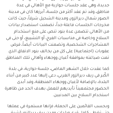
جديدة، وهي عقد جلسات حوارية مع الأهالي في عدة
مناطق، وقد تم عقد أكثر من جلسة، أبرزها كان في مدينة
الصور شمال ديرالزور، ومدينة الشحيل شرقاً، حيث كانت
مخرجات الجلسات فاعلة جداً، تضمنت استصدار بيانات
من الأهالي تتضمن عدة بنود تنص على منع استخدام
السلاح وخاصة في مناسبات الفرح، أو التشييع، أو حتى في
المشاجرات الشخصية، وتضمنت البيانات أيضاً، فرض
عقوبات (اجتماعية) على كل من يخالف بنود الاتفاق الذي
تمت صياغته بموافقة أعيان ووجهاء وأهالي تلك المناطق.
كما عقدت خلال الشهر الماضي، جلسة حوارية، في بلدة
الكُبر في ريف ديرالزور الغربي، دعي إليها عدد كبير من أبناء
البلدة، بالإضافة لأعيان ووجهاء المنطقة، وقد أبدى
الحضور مجتمعيناً تأيديهم للعمل بهدف الحد من ظاهرة
استخدام السلاح بين المدنيين.
وبحسب القائمين على الحملة، فإنها مستمرة في عملها
حتى تغطي كامل قرى وبلدات ومدن ريف ديرالزور (شرق