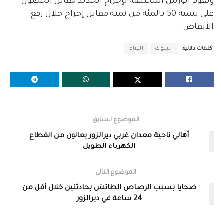
وتقوم الورش المختصة بإخراج الحديد مقابل الحصول
على نسبة 50 بالمئة من ثمنه مقابل إخراج خلال رفع
الأنقاض.
كلمات دلالية:
البلوك
البناء
الموضوع السابق
أهالي ناحية معدان غربي ديرالزور يعانون من انقطاع
الكهرباء الطويل
الموضوع التالي
ضحايا بسبب الرصاص الطائش بحادثتين خلال أقل من
24 ساعة في ديرالزور