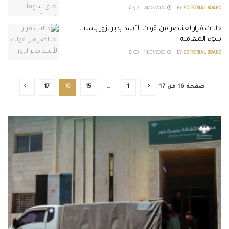
0
24/07/2020
BY
EDITORIAL BOARD
حالات فرار لعناصر من قوات الأسد بديرالزور بسبب
سوء المعاملة
0
14/07/2020
BY
EDITORIAL BOARD
صفحة 16 من 17
1
…
15
16
17