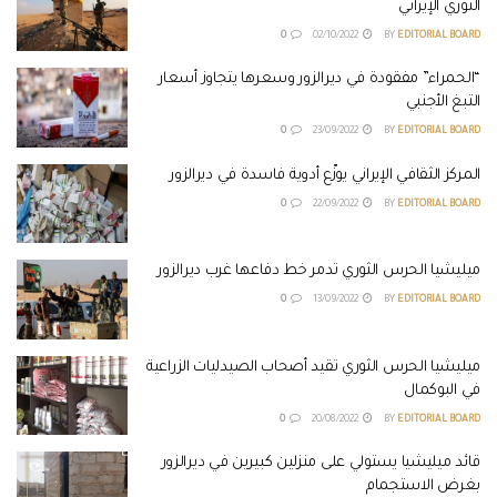
الثوري الإيراني
0
02/10/2022
BY
EDITORIAL BOARD
“الحمراء” مفقودة في ديرالزور وسعرها يتجاوز أسعار
التبغ الأجنبي
0
23/09/2022
BY
EDITORIAL BOARD
المركز الثقافي الإيراني يوزّع أدوية فاسدة في ديرالزور
0
22/09/2022
BY
EDITORIAL BOARD
ميليشيا الحرس الثوري تدمر خط دفاعها غرب ديرالزور
0
13/09/2022
BY
EDITORIAL BOARD
ميليشيا الحرس الثوري تقيد أصحاب الصيدليات الزراعية
في البوكمال
0
20/08/2022
BY
EDITORIAL BOARD
قائد ميليشيا يستولي على منزلين كبيرين في ديرالزور
بغرض الاستجمام