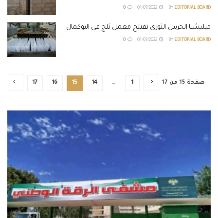
0
01/07/2022
BY
EDITORIAL BOARD
ميليشيا الحرس الثوري تفتتح معمل ثلج في البوكمال
0
01/07/2022
BY
EDITORIAL BOARD
صفحة 15 من 17
1
…
14
15
16
17