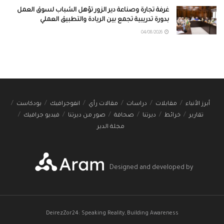
غرفة تجارة وصناعة دير الزور تؤهل الشباب لسوق العمل
بدورة تدريبية تجمع بين الريادة والتطبيق العملي
04/08/2026
أبرز الأنباء
مقابلات
دراسات
مقالات رأي
انفوجرافيك
بودكاست
تقارير
خرائط
ديرتنا
صحافة
صور من ديرتنا
فيديو جرافيك
مجلة الدير
Designed and developed by
DeirezZor24: Speaking Reality, Building Awareness