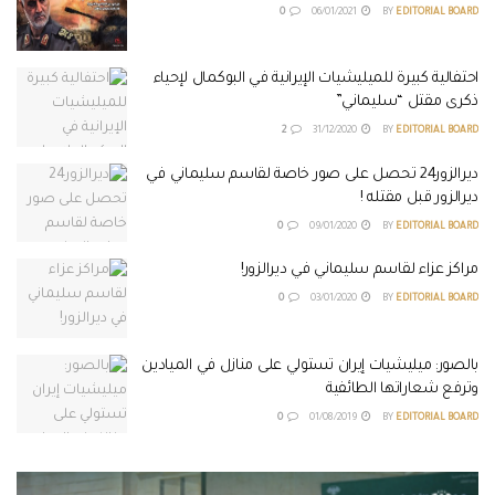
0
06/01/2021
BY
EDITORIAL BOARD
احتفالية كبيرة للميليشيات الإيرانية في البوكمال لإحياء
ذكرى مقتل “سليماني”
2
31/12/2020
BY
EDITORIAL BOARD
ديرالزور24 تحصل على صور خاصة لقاسم سليماني في
ديرالزور قبل مقتله !
0
09/01/2020
BY
EDITORIAL BOARD
مراكز عزاء لقاسم سليماني في ديرالزور!
0
03/01/2020
BY
EDITORIAL BOARD
بالصور: ميليشيات إيران تستولي على منازل في الميادين
وترفع شعاراتها الطائفية
0
01/08/2019
BY
EDITORIAL BOARD