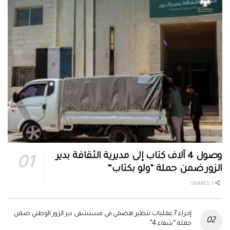
وصول 4 آلاف كتاب إلى مديرية الثقافة بدير
الزور ضمن حملة “ولو بكتاب”
1 SHARES
إجراء 7 عمليات تنظير هضمي في مستشفى دير الزور الوطني ضمن
حملة “شفاء 4”