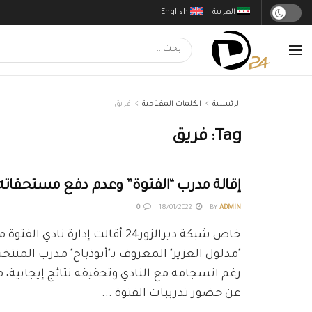
العربية
English
الرئيسية
الكلمات المفتاحية
فريق
Tag:
فريق
إقالة مدرب “الفتوة” وعدم دفع مستحقاته ا
0
18/01/2022
BY
ADMIN
خاص شبكة ديرالزور24 أقالت إدارة نادي 
"مدلول العزيز" المعروف بـ"أبوذباح" مدرب المنتخب
رغم انسجامه مع النادي وتحقيقه نتائج إيجابية، 
عن حضور تدريبات الفتوة ...