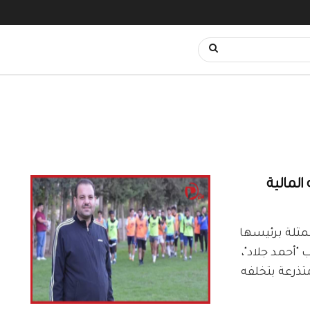
لمالية
الفتوة ممثلة برئيسها
 "أحمد جلاد"،
متذرعة بتخلفه