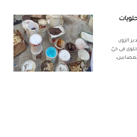
حلويات
دير الزور،
لوى في حيّ
لمصابين،