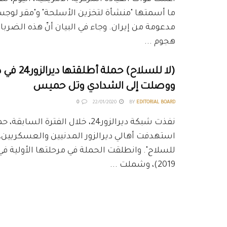
ما أسمتها "منشأة لتخزين الأسلحة" و"مقر لوجس
مدعومة من إيران. وجاء في البيان أنّ هذه الضربا
هجوم ...
(لا للسلاح) حملة أط
ووصلت إلى الشدادي وتل حميس
0
22/01/2020
BY
EDITORIAL BOARD
نفذت شبكة ديرالزور24، خلال الفترة السا
استهدفت أهالي ديرالزور المدنيين والعسكريين، 
2019)، وشملت ...