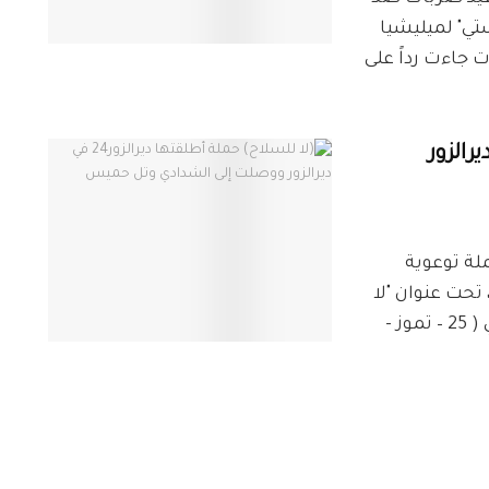
تي" لميليشيا
ت جاءت رداً على
لقتها ديرالزور24 في ديرالزور
بقة، حملة توعوية
تحت عنوان "لا
للسلاح". وانطلقت الحملة في مرحلتها الأولية في ( 25 – تموز -