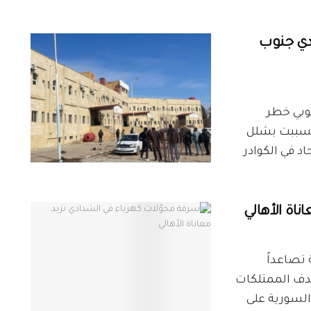
دي جنوب
وبي خطر
 تسببت بشلل
د في الكوادر
اة الأهالي
تصاعداً
دف الممتلكات
السورية على