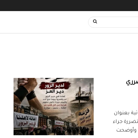
ضرري
ية بعنوان
تضررة جراء
. وأوضحت