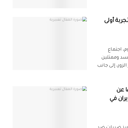
جربة أولى
، اجتماع
قسد وممثلين
زور، إلى جانب
ا عن
ران في
تتفيذ ضربات ضد