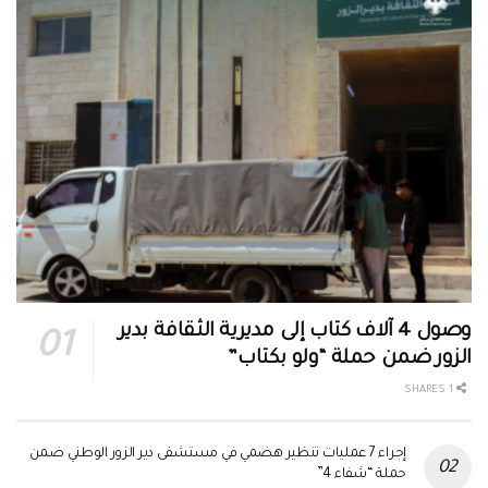
وصول 4 آلاف كتاب إلى مديرية الثقافة بدير
الزور ضمن حملة “ولو بكتاب”
1 SHARES
إجراء 7 عمليات تنظير هضمي في مستشفى دير الزور الوطني ضمن
حملة “شفاء 4”