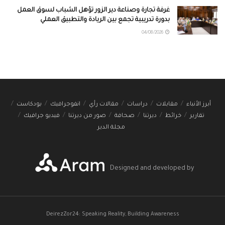
غرفة تجارة وصناعة دير الزور تؤهل الشباب لسوق العمل
بدورة تدريبية تجمع بين الريادة والتطبيق العملي
04/08/2026
أبرز الأنباء
مقابلات
دراسات
مقالات رأي
انفوجرافيك
بودكاست
تقارير
خرائط
ديرتنا
صحافة
صور من ديرتنا
فيديو جرافيك
مجلة الدير
Designed and developed by
DeirezZor24: Speaking Reality, Building Awareness