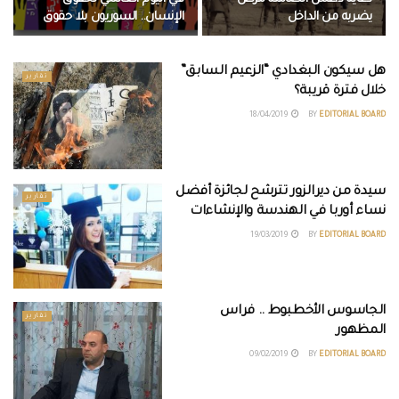
يضربه من الداخل
الإنسان.. السوريون بلا حقوق
هل سيكون البغدادي “الزعيم السابق”
تقارير
خلال فترة قريبة؟
18/04/2019
BY
EDITORIAL BOARD
سيدة من ديرالزور تترشح لجائزة أفضل
تقارير
نساء أوربا في الهندسة والإنشاءات
19/03/2019
BY
EDITORIAL BOARD
الجاسوس الأخطبوط .. فراس
تقارير
المظهور
09/02/2019
BY
EDITORIAL BOARD