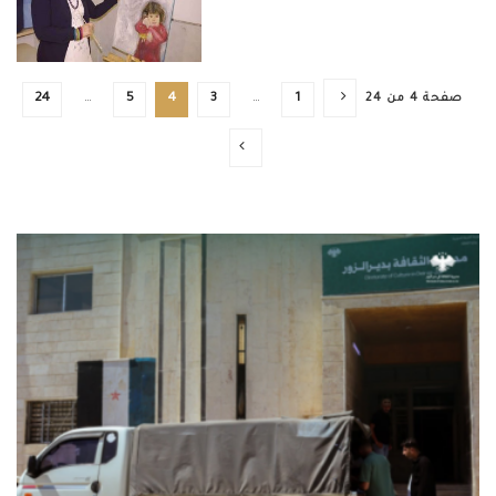
صفحة 4 من 24
1
…
3
4
5
…
24