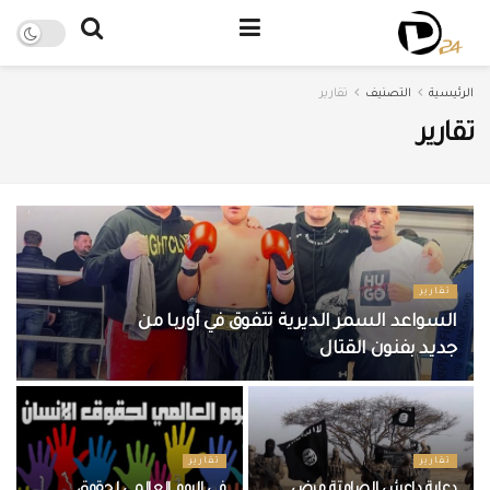
الرئيسية
التصنيف
تقارير
تقارير
تقارير
السواعد السمر الديرية تتفوق في أوربا من
جديد بفنون القتال
تقارير
تقارير
دعاية داعش الصامتة مرض
في اليوم العالمي لحقوق