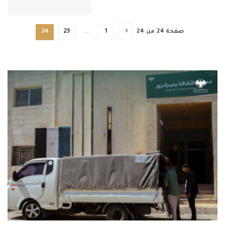
صفحة 24 من 24
1
…
23
24