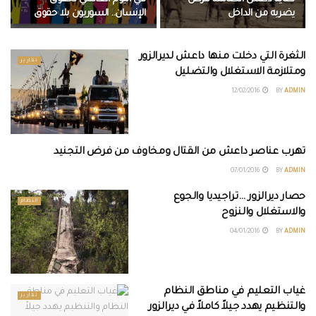
يضربه من الداخل
الإنسان.. السوريون بلا حقوق
الثغرة التي دخلت منها داعش لديرالزور
تقارير
ومتلازمة الاستغلال والتضليل
12/02/2016
BY
ADMIN
تهرب عناصر داعش من القتال ومخاوف من فرض التجنيد
تقارير
07/01/2016
BY
ADMIN
حصار ديرالزور …تراجيديا والجوع
النظام
والاستغلال والنزوح
04/01/2016
BY
ADMIN
غياب التعليم في مناطق النظام
تقارير
والتنظيم يهدد جيلاً كاملاً في ديرالزور