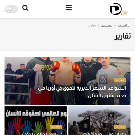
الرئيسية
التصنيف
تقارير
تقارير
تقارير
السواعد السمر الديرية تتفوق في أوربا من
جديد بفنون القتال
تقارير
تقارير
دعاية داعش الصامتة مرض
في اليوم العالمي لحقوق