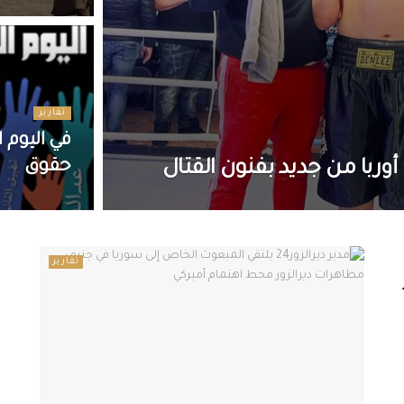
تقارير
في اليوم 
وربا من جديد بفنون القتال
حقوق
تقارير