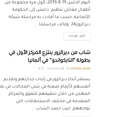
اليوم الاثنين 19-8-2019، لأول مرة مجموعة من
أطفال مقاتلي تنظيم داعش إلى الحكومة
الألمانية، حسب ما أفادت به مراسلة شبكة
ديرالزور24. وقالت مراسلتنا...
أكمل القراءة
شاب من ديرالزور ينتزع المركز الأول في
بطولة “التايكواندو” في ألمانيا
0
17/08/2019
BY
EDITORIAL BOARD
يستمر أبناء ديرالزور في إثبات جدارتهم وتقديم
أنفسهم كأرقام صعبة في شتى المجالات في بلا
المهجر، من خلال تحقيقهم للتفوق والمراكز
المتقدمة في مختلف الاستحقاقات التي
تواجههم. حيث حصد الشاب...