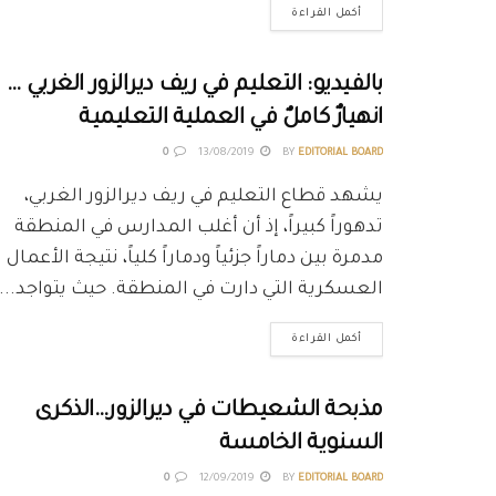
أكمل القراءة
بالفيديو: التعليم في ريف ديرالزور الغربي …
انهيارٌ كاملٌ في العملية التعليمية
0
13/08/2019
BY
EDITORIAL BOARD
يشهد قطاع التعليم في ريف ديرالزور الغربي،
تدهوراً كبيراً، إذ أن أغلب المدارس في المنطقة
مدمرة بين دماراً جزئياً ودماراً كلياً، نتيجة الأعمال
العسكرية التي دارت في المنطقة. حيث يتواجد...
أكمل القراءة
مذبحة الشعيطات في ديرالزور…الذكرى
السنوية الخامسة
0
12/09/2019
BY
EDITORIAL BOARD