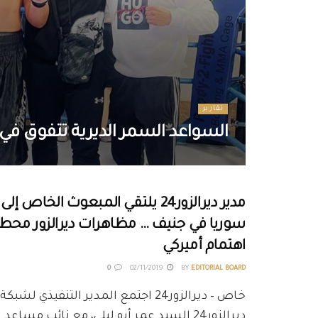
تقارير
السواعد السمر الديرية تتفوق في أ
مدير ديرالزور24 يلتقي المبعوث الخاص إلى
سوريا في جنيف … مظاهرات ديرالزور محط
اهتمام أميركي
0
02/11/2019
BY
EDITORIAL BOARD
خاص – ديرالزور24 اجتمع المدير التنفيذي لشبكة
ديرالزور24 السيد عمر أبو ليلى، مع نائب مساعد