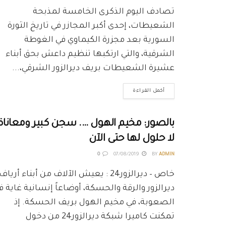
تصادف اليوم الذكرى الخامسة لمذبحة
الشعيطات، إحدى أكبر المجازر في تاريخ الثورة
السورية بعد مجزرة الكيماوي في الغوطة
الشرقية، والتي ارتكبها تنظيم داعش بحق أبناء
عشيرة الشعيطات بريف ديرالزور الشرقي،...
أكمل القراءة
بالصور: مخيم الهول …. سجن كبير ومعاناة
لا حلول لها حتى الآن
0
07/08/2019
BY
ADMIN
خاص – ديرالزور24 : يعيش الآلاف من أبناء أرياف
ديرالزور والرقة والحسكة، أوضاعاً إنسانية غاية ف
الصعوبة، في مخيم الهول بريف الحسكة. إذ
تمكنت كاميرا شبكة ديرالزور24 من دخول