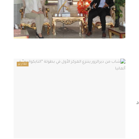
تقارير
د