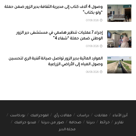
وصول 4 آلاف كتاب إلى مديرية الثقافة بدير الزور ضمن حملة
“ولو بكتاب”
07/08/2026
إجراء 7 عمليات تنظير هضمي في مستشفى دير الزور
الوطني ضمن حملة “شفاء 4”
07/08/2026
الموارد المائية بدير الزور تواصل صيانة أقنية الري لتحسين
وصول المياه إلى الأراضي الزراعية
06/08/2026
أبرز الأنباء
مقابلات
دراسات
مقالات رأي
انفوجرافيك
بودكاست
تقارير
خرائط
ديرتنا
صحافة
صور من ديرتنا
فيديو جرافيك
مجلة الدير