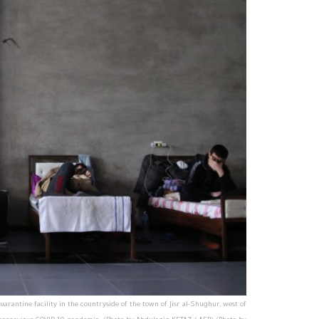
rantine facility in the countryside of the town of Jisr al-Shughur, west of