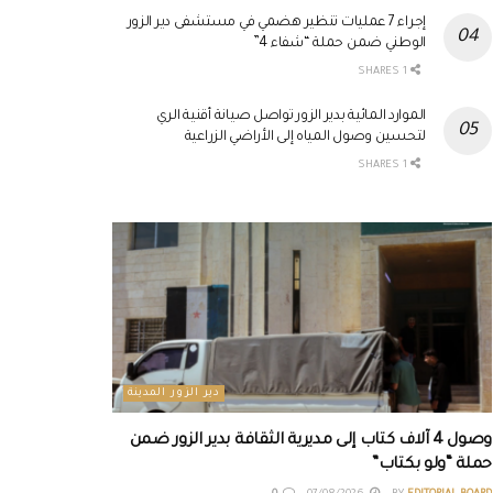
إجراء 7 عمليات تنظير هضمي في مستشفى دير الزور
الوطني ضمن حملة “شفاء 4”
1 SHARES
الموارد المائية بدير الزور تواصل صيانة أقنية الري
لتحسين وصول المياه إلى الأراضي الزراعية
1 SHARES
دير الزور المدينة
وصول 4 آلاف كتاب إلى مديرية الثقافة بدير الزور ضمن
حملة “ولو بكتاب”