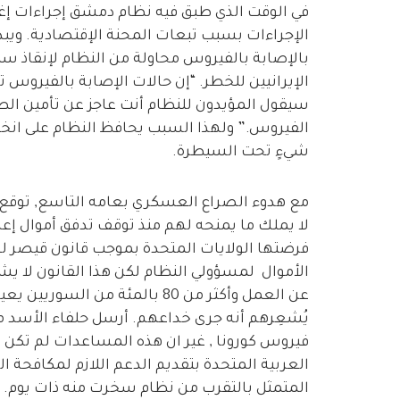
في الوقت الذي طبق فيه نظام دمشق إجراءات إغل
الإجراءات بسبب تبعات المحنة الإقتصادية. ويب
بالإصابة بالفيروس محاولة من النظام لإنقاذ س
الإيرانيين للخطر. “إن حالات الإصابة بالفيروس 
سيقول المؤيدون للنظام أنت عاجز عن تأمين الط
الفيروس.” ولهذا السبب يحافظ النظام على انخف
شيءٍ تحت السيطرة.
مع هدوء الصراع العسكري بعامه التاسع, توقع م
لا يملك ما يمنحه لهم منذ توقف تدفق أموال إعا
فرضتها الولايات المتحدة بموجب قانون قيصر ل
الأموال لمسؤولي النظام لكن هذا القانون لا ي
عن العمل وأكثر من 80 بالمئة 
يُشعِرهم أنه جرى خداعهم. أرسل حلفاء الأسد
فيروس كورونا , غير ان هذه المساعدات لم تكن كاف
العربية المتحدة بتقديم الدعم اللازم لمكافحة 
المتمثل بالتقرب من نظام سخرت منه ذات يوم.