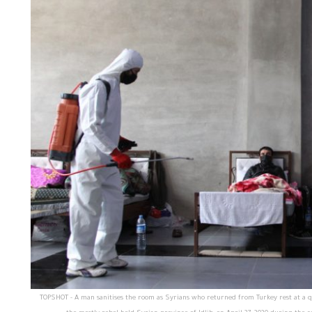
TOPSHOT - A man sanitises the room as Syrians who returned from Turkey rest at a qua