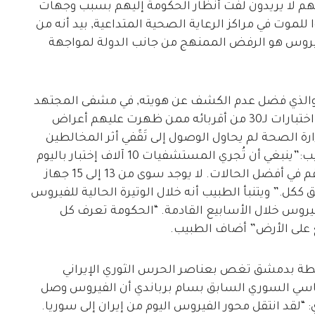
هم لا يريدون لفت أنظار الحكومة إليهم بسبب وجهات
موت في مراكز الرعاية الصحية المتداعية, بيد أنه من
لفيروس هو الرفض الممنهج من جانب الدولة لمواجهة
, والذي فضل عدم الكشف عن هويته, في مشفى المجتهد
أنه فقد والده نتيجة الفيروس وأنه يصارع لإجراء اختبارات لـ30 من أقربائه ممن ظهرت عليهم أعراض
رة الصحة لم يحاول الوصول إلى تَقًفي أثر المخالطين
للمصابين وتخفيف انتشار الفيروس. وقال الطبيب:”ينبغي أن تُجري المستشفيات 10 آلاف إختبار باليوم
الواحد لكنها لا تجري سوى 10 بالمئة من هذا الرقم في أفضل الحالات. لا يوجد سوى من 13 إلى 15 جهاز
و 130 جهازاً في دمشق ككل.” ويتنبأ الطبيب أنه خلال الوتيرة الحالية للفيروس
ن قد يصاب بالفيروس خلال الأسابيع القادمة. “الحكومة تعرف كل
ع على الأرض” أضاف الطبيب.
يطة بدمشق تغص بعناصر الحرس الثوري الإيراني
لوماسي السوري السابق بسام برباندي أن الفيروس وصل
ي: “لقد انتقل محور الفيروس اليوم من إيران إلى سوريا.