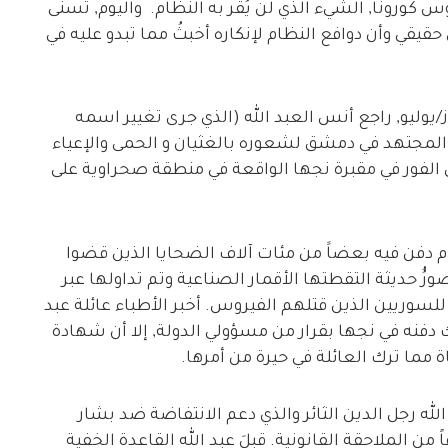
س كورونا, الشيء الذي لن يُقر به النظام. واليوم, تسنى
قيقي وأن دوافع النظام لإنكاره أخبثُ مما تبدو عليه في
وليو, راجع أنس العبد الله (الذي جرى تغيير اسمه
مجتهد في دمشق لشعوره بالغثيان و الحمى والإعياء
ضون 12 ساعة ودُفن على الفور في مقبرة نجها الواقعة في منطقة صحراوية على
م دفن فيه بعضاََ من مئات آلاف الضحايا الذين قضوا
 حديثة التقطتها الأقمار الصناعية وتم تداولها عبر
للسوريين الذين قتلهم الفيروس. أخبر الأطباء عائلة عبد
 دفنه في نجها بقرار من مسؤولي الدولة, إلا أن شهادة
 مما ترك العائلة في حيرة من أمرها.
الله رجل الدين الثائر والذي دعم الانتفاضة ضد بشار
من الملاحقة القانونية. قبلَ عبد الله القاعدة الخفية