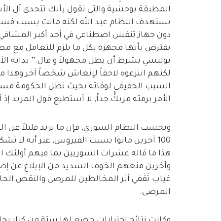
المطبقة بوحشية والتي تقول بأنك تتحدى آل الأ
يستهدف النظام عبد الله لكنه ماتت بسبب فشل 
دون جهاز تنفس اصطناعي في أحد أكبر المشافي ا
يفترض بأنها مجهزة بكل ما يلزم للتعامل مع مص
بوليسي بشرط أن يظل مجهولاً و قال:” بداية الأ
لكنهم انتزعوه لاحقاً لإنعاش شخصاً آخر وهذا ما 
السبب الحقيقي لوفاته بحيث تظل الحكومة مسيطر
الأمر برمته مربكُُ جداً, لا أستطيع قول المزيد إ
100 آخرين ماتوا بسبب الفيروس, غير أنه لا تشكل
هذا ما قاله عشرات السوريين بما فيهم أولئك ا
وآخرين منعهم الخوف الشديد من الإبلاغ عن إصا
غياب تَقَفي أثر المخالطين للمرضى والنقص الحاد
المرضى.
وكانت نتائج إختبارات خضع لها ستة من كبار رجا