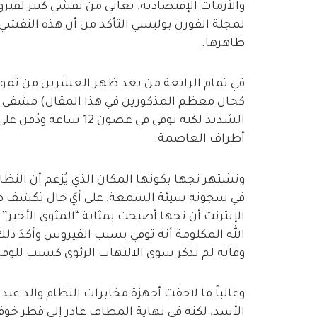
والأزمات الإقتصادية, تعاني من تفشي كبير لفيرو
لمجلة الفورن بوليسي التأكد من أن هذه التفشي ح
ظاهرها.
في تمام الرابعة من بعد ظهر العشرين من تموز/ي
كحال معظم المذكورين في هذا المقال) مشفى ال
الشديد لكنه توفي في غ
أطراف العاصمة.
وتشتهر نجها بكونها المكان الذي يُزعم أن النظا
في سجونه سيئة السمعة, على أيَ حال تكشف صورُُ
الإنترنت أن نجها أصبحت بمثابة “المثوى الأخير” 
الله المكلومة أنه توفي بسبب الفيروس وأكدَ ذلك
وفاته لم تذكر سوى الالتهاب الرئوي كسبب للوفاة
وغالباً ما لاحقت أجهزة مخابرات النظام والد عبد 
الأسد, لكنه في نهاية المطاف غادر إلى قطر خوفاً 