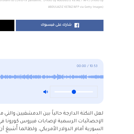
e coronavirus COVID-19 pandemic. (Photo by Abdulaziz KETAZ / AFP) (Photo by
ABDULAZIZ KETAZ/AFP via Getty Images)
شارك على فيسبوك
00:00
/
10:53
لعل النكتة الدارجة حالياً بين الدمشقيين وال
الإحصائيات الرسمية لإصابات فيروس كورونا في 
السورية أمام الدولار الأمريكي. ولطالما أُشيعَ 