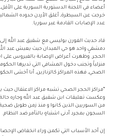
أعضاء في اللجنة الدستورية السورية على الأقل, 
عدد الإصابات القادمة عبر سوريا.
قاد حديث الفورن بوليسي مع شقيق عبد الله إلى
دمشقيٍ واحد هو حي الميدان حيث يعيش عبد الله
الحجر. وظهرت أعراض الإصابة بالفيروس على اب
منزلياً وتجنب دخول المشافي التي تديرها الحكو
الصحي, فهذه المراكز كالزنازين, أنا أخشى الحكو
“مراكز الحجر الصحي تشبه مراكز الاعتقال حيث ي
وعكست تعليقات ابن شقيق عبد الله وجاره حالة خ
من السوريين الذين كانوا و منذ زمن طويل ضحية
السجون بمجرد أدنى اشتباهٍ بالتآمر ضد النظام.
إن أحد الأسباب التي تكمن وراء انخفاض الإحصا