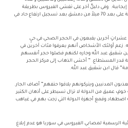
إيجابية. وفي دليلُُ آخر على تفشي الفيروس بطريقة
خرجت عن السيطرة, أغلق الأردن حدوده الشمالية على بعد 70 ميلاً من دمشق بعد تسجيل ارتفاع حاد في
 عشراتٍ آخرين يقبعون في الحجر الصحي في حيٍ
. زعم أولئك الأشخاص أنهم يعرفوا مئات آخرين في
ن شقيق عبد الله وجاره لكنهم فضلوا حجر أنفسهم
مة قدر المستطاع. ” أخشى الذهاب إلى مركز الحجر
مة” قال ابن شقيق عبد الله.
عذبون المدنيين ويتركونهم يلاقوا حتفهم” أضاف الجار.
وفٍ عميق من الدولة لا تزال تسيطر على أذهان الكثير
 اضطهاد وقمع أجهزة الدولة التي زجت بهم في غياهب
ئية الرسمية لمصابي الفيروس في سوريا هو عدم إبلاغ