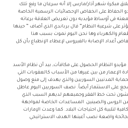
اق مبكرة شهر آذار/مارس إلا أنه سرعان ما رفع تلك
دو الحفاظ على انخفاض الإحصائيات الرسمية الخاصة
معته في أوساط مؤيديه دون تعريض العلاقة برعاته
تؤثر على شرعية النظام” قال برباندي الذي أضاف ” حينها
عام والكهرباء وها نحن اليوم نموت بسبب هذا
اض أعداد الإصابة بالفيروس لإعطاء الإنطباع بأن كل
ؤيدو النظام الحصول على مكافآت, بيد أن نظام الأسد
دة الإعمار من بين غيرها من الأسباب كالعقوبات التي
حماية المدنيين السوريين والذي يهدف إلى منع وصول
شجع على الاستثمار أيضاً. نصف السوريين اليوم عاطل
من السوريين يعيشون تحت خط الفقر وجميعهم لديهم السبب الذي
 من الروس والصينين المساعدات الخاصة لمواجهة
ية لتلبية كل احتياجات البلاد. كما وعدت الإمارات
الجائحة واضعة نصب أعينها الهدف الاستراتيجي