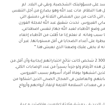
سد على مسؤوليتك الشخصية, وبقي في البلاد. لم
هذا النظام. مات عبد الله وهو يصارع من أجل التنفس
لتي كانت من بين المشافي الثلاثة في دمشق التي
ابي الفيروس. تحدث شقيق عبد الله لمجلة الفورن
مر, وضع الأطباء لعبد الله جهاز تنفس اصطناعي,
سبب وفاته. لا نعلم إذا ما طُلبَ من الأطباء إخفاء
ة على أعداء الضحايا في أقل مستوياتها, غير أن
ذ أنه لا يخفى عليك وضعنا الذي نعيش هنا.”
وبحسب النظام السوري, فإن ما يزيد قليلاً عن الـ2.300 شخص كانت نتائج اختباراتهم إيجابية وأن أقل من
 هذه الأرقام ولو جزءاً يسيراً من عدد الإصابات الكلي,
لذين اشتبهوا بوفاة أفراد أُسرهم بسبب الفيروس,
بتهم, والعاملين في المجال الصحي الذين اشتكوا من
 في معدات السلامة اللازمة لإنقاذ أرواحهم وأرواح
ل الدين في دمشق وثلاثة إعلاميين وقاضيَين و عدة