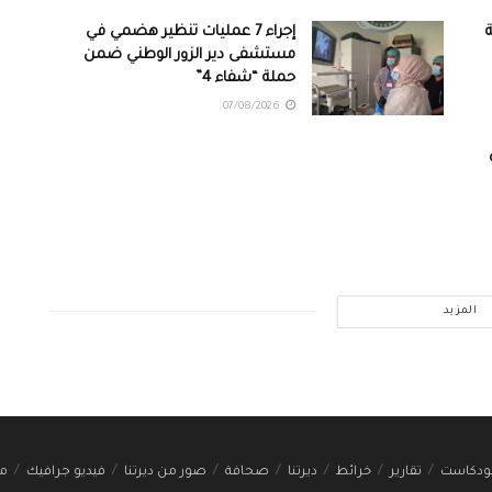
ة
إجراء 7 عمليات تنظير هضمي في
مستشفى دير الزور الوطني ضمن
حملة “شفاء 4”
07/08/2026
المزيد
ودكاست
تقارير
خرائط
ديرتنا
صحافة
صور من ديرتنا
فيديو جرافيك
مج