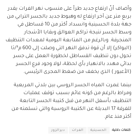
وأضاف أنّ ارتفاع جديد طرأ على منسوب نهر الفرات يقدر
بربع متر عن آخر ارتفاع له وهبوط جديد بالجسر الترابي من
جهة بلدة الحسينية وانسداد أكثر من 10 قساطل في
وسط الجسر نتيجة تراكم العوالق وبقايا الأشجار
المنجرفة. وبالرغم من المتابعة اليومية لمعدات التنظيف
(البواكر) إلا أن قوة تدفق النهر التي وصلت إلى 600 م³/ثا
تحول دون تنظيف القساطل لخطورة العمل على جسر
بدائي مهدد بالانهيار بأي لحظة، لولا وجود فرع الجسر
(الأعيور ) الذي يخفف من ضغط المجرى الرئيسي.
بينما غمرت المياه الجسر الروسي بين بلدتي المريعية
ومراط بالرغم من كونه عائم بسبب توقف عمليات
التنظيف بأسفل النهر من قبل كتيبة الجسر التابعة
للفرقة 17 البديلة عن الكتيبة الروسية والتي تسلمته من
أكثر منذ عام.
كلمات دلالية:
الحسينية
الفرات
ديرالزور