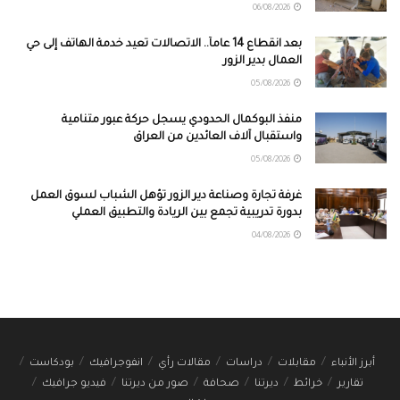
06/08/2026
بعد انقطاع 14 عاماً.. الاتصالات تعيد خدمة الهاتف إلى حي
العمال بدير الزور
05/08/2026
منفذ البوكمال الحدودي يسجل حركة عبور متنامية
واستقبال آلاف العائدين من العراق
05/08/2026
غرفة تجارة وصناعة دير الزور تؤهل الشباب لسوق العمل
بدورة تدريبية تجمع بين الريادة والتطبيق العملي
04/08/2026
أبرز الأنباء
مقابلات
دراسات
مقالات رأي
انفوجرافيك
بودكاست
تقارير
خرائط
ديرتنا
صحافة
صور من ديرتنا
فيديو جرافيك