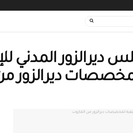
يرالزور المدني للإدا
لمخصصات ديرالزور من