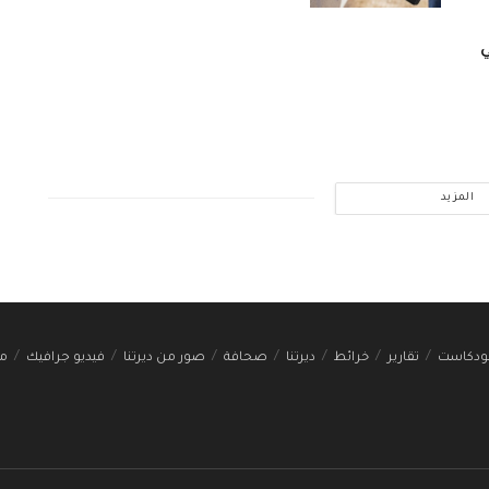
ي
المزيد
ودكاست
تقارير
خرائط
ديرتنا
صحافة
صور من ديرتنا
فيديو جرافيك
مج