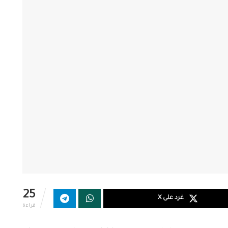
25
غرد على X
قراءة