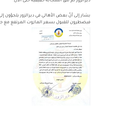
ديرالزور لم تلقَ استجابة حقيقية حتى الآن.
يشار إلى أنّ بعض الأهالي في ديرالزور يلجؤون 
فيضطرون للقبول بسعر المازوت المرتفع مع ج