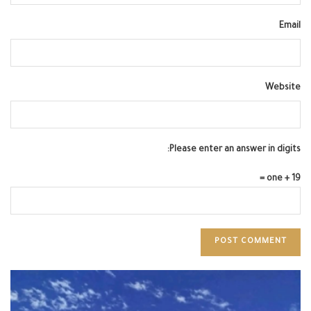
Email
Website
Please enter an answer in digits:
19 + one =