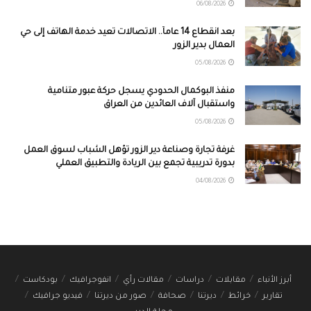
06/08/2026
بعد انقطاع 14 عاماً.. الاتصالات تعيد خدمة الهاتف إلى حي
العمال بدير الزور
05/08/2026
منفذ البوكمال الحدودي يسجل حركة عبور متنامية
واستقبال آلاف العائدين من العراق
05/08/2026
غرفة تجارة وصناعة دير الزور تؤهل الشباب لسوق العمل
بدورة تدريبية تجمع بين الريادة والتطبيق العملي
04/08/2026
أبرز الأنباء
مقابلات
دراسات
مقالات رأي
انفوجرافيك
بودكاست
تقارير
خرائط
ديرتنا
صحافة
صور من ديرتنا
فيديو جرافيك