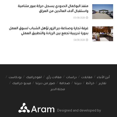
منفذ البوكمال الحدودي يسجل حركة عبور متنامية
واستقبال آلاف العائدين من العراق
05/08/2026
غرفة تجارة وصناعة دير الزور تؤهل الشباب لسوق العمل
بدورة تدريبية تجمع بين الريادة والتطبيق العملي
04/08/2026
أبرز الأنباء
مقابلات
دراسات
مقالات رأي
انفوجرافيك
بودكاست
تقارير
خرائط
ديرتنا
صحافة
صور من ديرتنا
فيديو جرافيك
مجلة الدير
Designed and developed by