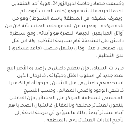
وكشفت مصادر خاصة لديرالزور24، هوية أحد المنفذين
لهذه الجريمة البشعة وهو (خلف الغلاب أبوصالح
ويعرف شقيقه في المنطقة باسم الشبوط ) وهو من
بلدة مركدة , ويعرف عن المدعو خلف الغلاب بأنه كان من
أوائل المبايعين لجبهة النصرة هو وأبنائه , ومع سيطرة
داعش على المنطقة قام بمبايعة التنظيم ,وله ابن قتل
بين صفوف داعش وكان يشغل منصب (قاعد عسكري )
لدى التنظيم .
في ذات السياق , فإن تنظيم داعش في إصداره الأخير اتبع
نمط جديد في اسلوب القتل وحيثياته , فالرجال الذين
استخدمهم داعش في قتل الشبان , خرجوا أمام الكاميرا
كاشفي الوجوه واضحي المعالم , وحسب النسيج
المجتمعي للمنطقة المرتكز على العشائر , فإن القاتلين
ينتمون لعشائر مختلفة وبالمقابل فالشبان الضحايا هم
أبناء عشائر أيضاً , ذلك ماسيؤدي في مرحلة لاحقة إلى
تأجيج الثارات العشائرية في المنطقة .