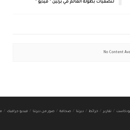
لتصفيات بطولة العالم في برلين ” فيديو “
No Content Ava
ودكاست
تقارير
خرائط
ديرتنا
صحافة
صور من ديرتنا
فيديو جرافيك
مج