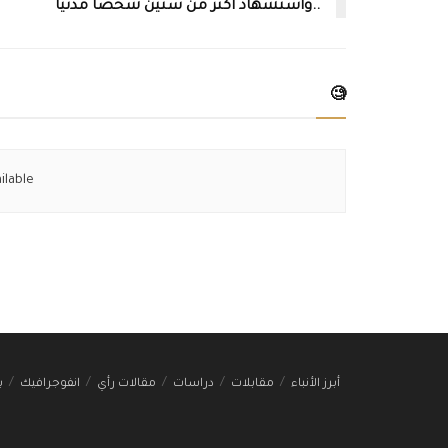
..واستشهاد أكثر من ستين شخصاً مدنياً
🧐
ilable
أبرز الأنباء
مقابلات
دراسات
مقالات رأي
انفوجرافيك
ب