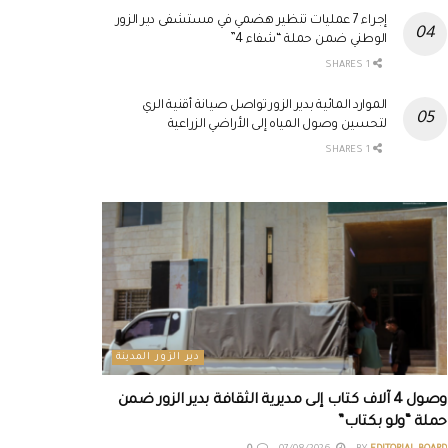
إجراء 7 عمليات تنظير هضمي في مستشفى دير الزور
الوطني ضمن حملة “شفاء 4”
1 SHARES
الموارد المائية بدير الزور تواصل صيانة أقنية الري
لتحسين وصول المياه إلى الأراضي الزراعية
1 SHARES
دير الزور المدينة
وصول 4 آلاف كتاب إلى مديرية الثقافة بدير الزور ضمن
حملة “ولو بكتاب”