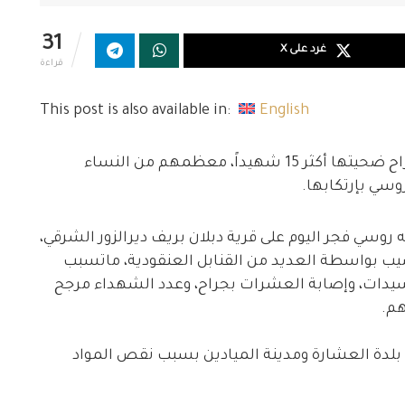
31
غرد على X
قراءة
This post is also available in:
English
شهدت قرية دبلان بريف دير الزور مجزرة مروعة راح ضحيتها أكثر 15 شهيداً، معظمهم من النساء
وسي بإرتكابها.
ه روسي فجر اليوم على قرية دبلان بريف ديرالزور الشرقي،
 بواسطة العديد من القنابل العنقودية، ماتسبب
هم أطفال و سيدات، وإصابة العشرات بجراح، وعدد الشهداء مرجح
هم.
بلدة العشارة ومدينة الميادين بسبب نقص المواد