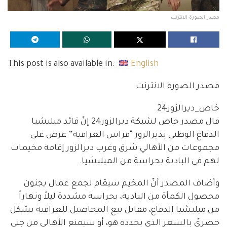
مصدر الصورة الانترنت
This post is also available in:
English
مصدر الصورة الانترنت
خاص_ديرالزور24
قال مصدر خاص لشبكة ديرالزور24 إنّ قائد ميليشيا
الدفاع الوطني بديرالزور “فراس العراقية” عرض على
مجموعات من الأهالي شرق وغرب ديرالزور إقامة مخيمات
لهم في البادية بحراسة من الميليشيا.
وأضاف المصدر أنّ المخيم سيقام لجمع عمال يجنون
محصول الكمأة من البادية، بحراسة مشددة ليلاً ونهاراً
من ميليشيا الدفاع، مقابل بيع المحاصيل للعراقية بشكل
حصريّ بالسعر الذي يحدده هو، أو سيمنع الأهالي من جني