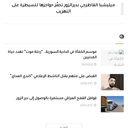
ميليشيا القاطرجي بديرالزور تحفّز حواجزها للسيطرة على
التهريب
🧐
موسم الكمأة في البادية السورية… “رحلة موت” تهدد حياة
المدنيين
29/03/2026
القبض على متهم بقتل الناشط الإعلامي “كندي العداي”
04/08/2025
قوافل القمح العراقي مستمرة بالوصول إلى دير الزور
02/05/2025
المزيد