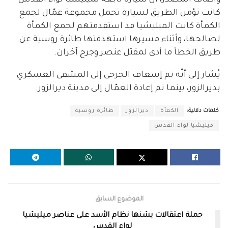
وأضاف المصدر، أنّ سيارة تابعة لميليشيا لواء القدس
كانت تؤمن الطريق لسيارة تحمل مجموعة عمّال لجمع
الكمأة كانت الميليشيا قد استقدمتهم لجمع الكمأة
لصالحها، وأثناء مسيرها استهدفتها طائرة روسية عن
طريق الخطأ ما أدى لمقتل عنصر وجرح آخران.
يُشار إلى أنّه تم إسعاف الجرحى إلى المشفى العسكري
بديرالزور، بينما تم إعادة العمّال إلى مدينة ديرالزور.
كلمات دلالية:
الكمأة
ديرالزور
طائرة روسية
ميليشيا لواء القدس
الموضوع السابق
حملة اعتقالات يشنها نظام الأسد على عناصر ميليشيا
لواء القدس