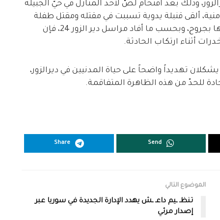
ور، وذلك بعد اقتحام لصّ لأحد المنازل في حيّ الجبيلة
أمنية، ألقى قنبلة يدوية تسببت في مقتله ومقتل طفلة
تُدعى “سلام مالك العبيد” وإصابة والدتها وجدتها بجروح، وبحسب ما أفاد مراسل دير الزور 24، فإن
درات أثناء ارتكاب الحادثة.
يشكلان تهديداً واضحاً على حياة المدنيين في ديرالزور،
دة للحدّ من هذه الظاهرة المتفاقمة.
Share
Send
الموضوع التالي
تنظـ ـيم داعـ ـش يهدد الإدارة الجديدة في سوريا عبر
إصدار مرئي