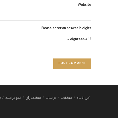
Website
Please enter an answer in digits:
12 + eighteen =
أبرز الأنباء
مقابلات
دراسات
مقالات رأي
انفوجرافيك
ب