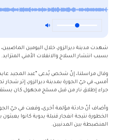
شهدت مدينة ديرالزور، خلال اليومين الماضيين، 
بسبب انتشار السلاح والانفلات الأمني المتزايد.
وقال مراسلنا، إنّ شخص يُدعى “عبد المجيد عايد
أمس، في حيّ الجورة بمدينة ديرالزور، إثر شجار 
جراء إطلاق نار من قبل مسلح مجهول كان يستقل 
وأضاف أنّ حادثة مؤلمة أخرى، وقعت في حيّ ال
الخطورة نتيجة انفجار قنبلة يدوية كانوا يعبثو
المنضبطة بين المدنيين.