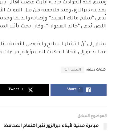
وسبق هذه الحوادث حادثة أثارت غضب أهالي ديرالز
بمدينة ديرالزور، وعند ملاحقته من قبل القوات ال
اللص يُدعى “خالد العدوان”، وكان تحت تأثير المخ
يشار إلى أنّ انتشار السلاح والفوضى الأمنية باتا 
مما يدعو إلى اتخاذ الجهات المسؤولة إجراءات جا
كلمات دلالية:
المخدرات
Tweet
3
Share
5
الموضوع السابق
مبادرة مدنية لأبناء ديرالزور تثير اهتمام المحافظ