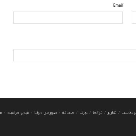
Email
ودكاست
تقارير
خرائط
ديرتنا
صحافة
صور من ديرتنا
فيديو جرافيك
مج