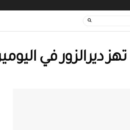
هز ديرالزور في اليوم