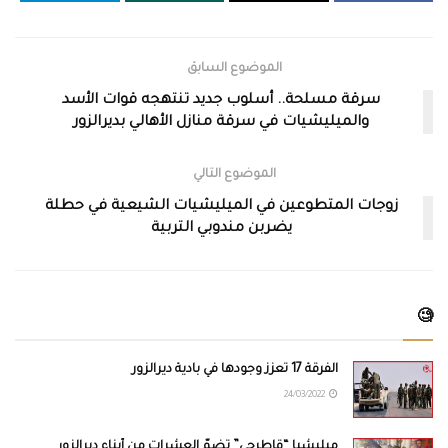
الموضوع السابق
سرقة مسلحة.. أسلوب جديد تنتهجه قوات الأسد
والميليشيات في سرقة منازل الأهالي بديرالزور
الموضوع التالي
زوجات المتطوعين في الميليشيات الشيعية في حطلة
يضربن مندوبي التربية
🧐
الفرقة 17 تعزز وجودها في بادية ديرالزور
24/03/2022
ميليشيا “قاطرجي” تضمّ العشرات من أبناء ديرالزور