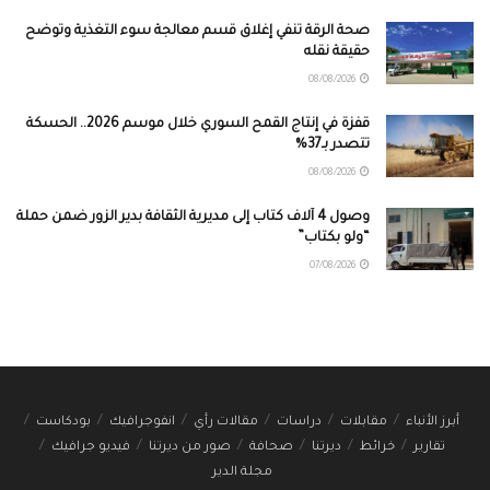
صحة الرقة تنفي إغلاق قسم معالجة سوء التغذية وتوضح
حقيقة نقله
08/08/2026
قفزة في إنتاج القمح السوري خلال موسم 2026.. الحسكة
تتصدر بـ37%
08/08/2026
وصول 4 آلاف كتاب إلى مديرية الثقافة بدير الزور ضمن حملة
“ولو بكتاب”
07/08/2026
أبرز الأنباء
مقابلات
دراسات
مقالات رأي
انفوجرافيك
بودكاست
تقارير
خرائط
ديرتنا
صحافة
صور من ديرتنا
فيديو جرافيك
مجلة الدير