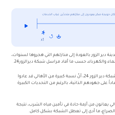
ن حويجة صكر يعودون إلى منازلهم متحدّين غياب الخدمات
x1
ة دير الزور بالعودة إلى منازلهم التي هجروها لسنوات،
ء والكهرباء، حسب ما أفاد مراسل شبكة ديرالزور24.
وأكد أحد السكان، ويدعى “أبو زهير” في تصريح لشبكة دير الزور 24، أنّ نسبة كبيرة من الأهالي قد عادوا
اداً على جهودهم الذاتية، بالرغم من التحديات الكبيرة
لي يعانون من أزمة حادة في تأمين مياه الشرب، نتيجة
لصراع، ما أدى إلى تعطل الشبكة بشكل كامل.