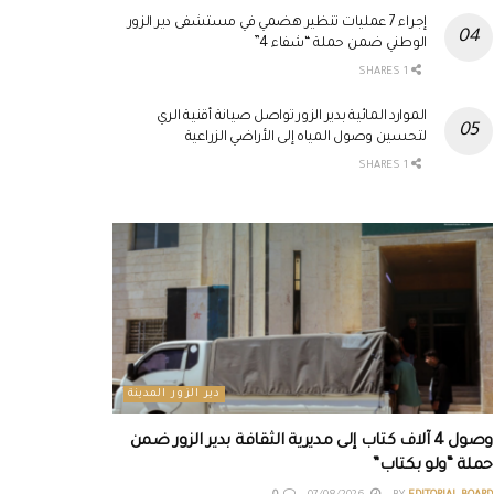
إجراء 7 عمليات تنظير هضمي في مستشفى دير الزور
الوطني ضمن حملة “شفاء 4”
1 SHARES
الموارد المائية بدير الزور تواصل صيانة أقنية الري
لتحسين وصول المياه إلى الأراضي الزراعية
1 SHARES
دير الزور المدينة
وصول 4 آلاف كتاب إلى مديرية الثقافة بدير الزور ضمن
حملة “ولو بكتاب”