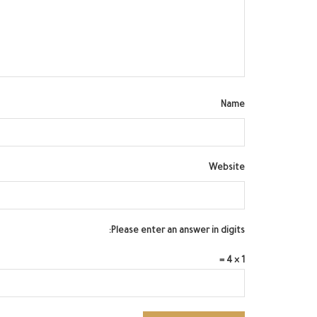
Name
Website
Please enter an answer in digits:
1 × 4 =