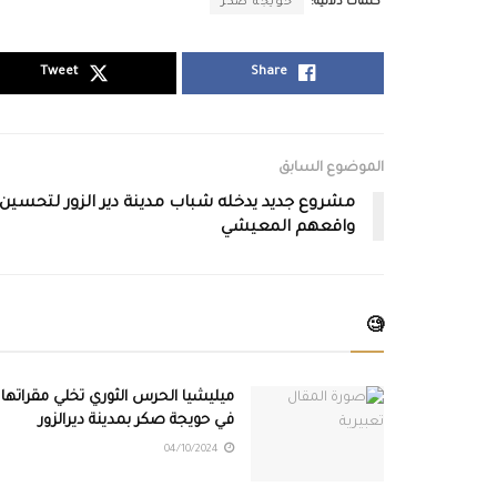
كلمات دلالية:
حويجة صكر
Tweet
Share
الموضوع السابق
مشروع جديد يدخله شباب مدينة دير الزور لتحسين
واقعهم المعيشي
🧐
ميليشيا الحرس الثوري تخلي مقراتها
في حويجة صكر بمدينة ديرالزور
04/10/2024