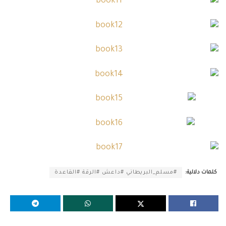
كلمات دلالية:
#مسلم_البريطاني #داعش #الرقة #القاعدة