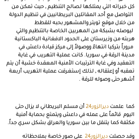
كل خبراته التي يمتلكها لصالح التنظيم , حيث تمكن من
التواصل مع أحد المقاتلين البريطانيين في تنظيم الدولة
من خلال موقع تويتر والمشهور بحبه للقطط
ليوصله
بشبكة من المهربين الخاصة بالتنظيم والتي
هربته من وزيرستان على الحدود الافغانية الباكستانية
مروراً بتركيا انتهاءً ووصولاً إلى مركز قيادة داعش في
مدينة الرقة في سوريا. كانت عملية التهريب في غاية
التعقيد وفي غاية الترتيبات الأمنية المعقدة خشية أن يتم
تعقبه أو إعتقاله , لذلك إستغرقت عملية التهريب أربعة
أشهر حتى وصوله للرقة .
كما علمت
ديرالزور24
أن مسلم البريطاني لا يزال حتى
اليوم قائماً على عمله في داعش ويتمتع بحماية أمنية
مكثفة كما يتنقل ما بين سوريا والعراق بشكل سري جداً.
وقد حصلت
ديرالزور24
على صور خاصة بملاحظاته