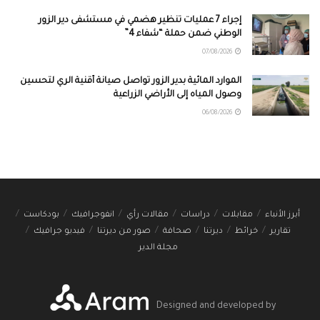
إجراء 7 عمليات تنظير هضمي في مستشفى دير الزور
الوطني ضمن حملة “شفاء 4”
07/08/2026
الموارد المائية بدير الزور تواصل صيانة أقنية الري لتحسين
وصول المياه إلى الأراضي الزراعية
06/08/2026
أبرز الأنباء
مقابلات
دراسات
مقالات رأي
انفوجرافيك
بودكاست
تقارير
خرائط
ديرتنا
صحافة
صور من ديرتنا
فيديو جرافيك
مجلة الدير
Designed and developed by