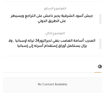
الموضوع السابق
جيش أسود الشرقية يجبر داعش على التراجع ويسيطر
على الطريق الدولي
الموضوع التالي
المدرب أسامة الغضب ينفي لديرالزور24 تركه لإسبانيا , ولا
يزال يستكمل أوراق إستقدام أسرته إلى إسبانيا
🧐
No Content Available