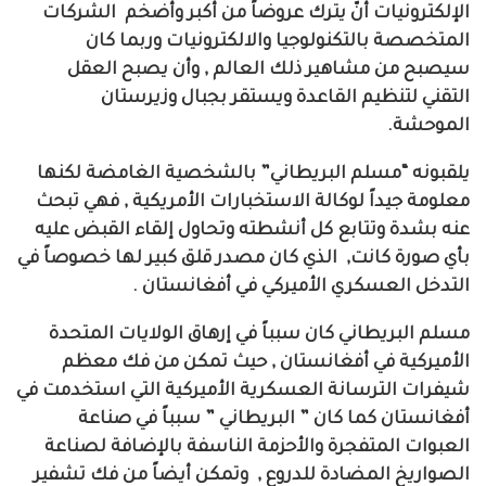
الإلكترونيات أنّ يترك عروضاً من أكبر وأضخم الشركات
المتخصصة بالتكنولوجيا والالكترونيات
وربما كان
سيصبح من مشاهير ذلك العالم , وأن يصبح العقل
التقني لتنظيم القاعدة ويستقر بجبال وزيرستان
الموحشة.
يلقبونه “مسلم البريطاني” بالشخصية الغامضة لكنها
معلومة جيداً لوكالة الاستخبارات الأمريكية , فهي تبحث
عنه بشدة وتتابع كل أنشطته وتحاول إلقاء القبض عليه
بأي صورة كانت, الذي كان مصدر قلق كبير لها خصوصاً في
التدخل العسكري الأميركي في أفغانستان .
مسلم البريطاني كان سبباً في إرهاق الولايات المتحدة
الأميركية في أفغانستان , حيث تمكن من فك معظم
شيفرات الترسانة العسكرية الأميركية التي استخدمت في
أفغانستان كما كان ” البريطاني ” سبباً في صناعة
العبوات المتفجرة والأحزمة الناسفة بالإضافة لصناعة
الصواريخ المضادة للدروع , وتمكن أيضاً من فك تشفير