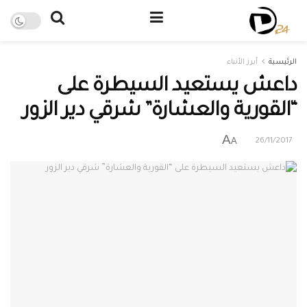
الرئيسية
أبرز الأنباء
داعش يستعيد السيطرة على
“القورية والعشارة” شرقي دير الزور
A
A
26/11/2017