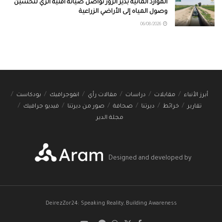
الموارد المائية بدير الزور تواصل صيانة أقنية الري لتحسين
وصول المياه إلى الأراضي الزراعية
06/08/2026
أبرز الأنباء
مقابلات
دراسات
مقالات رأي
انفوجرافيك
بودكاست
تقارير
خرائط
ديرتنا
صحافة
صور من ديرتنا
فيديو جرافيك
مجلة الدير
Designed and developed by
DeirezZor24: Speaking Reality, Building Awareness