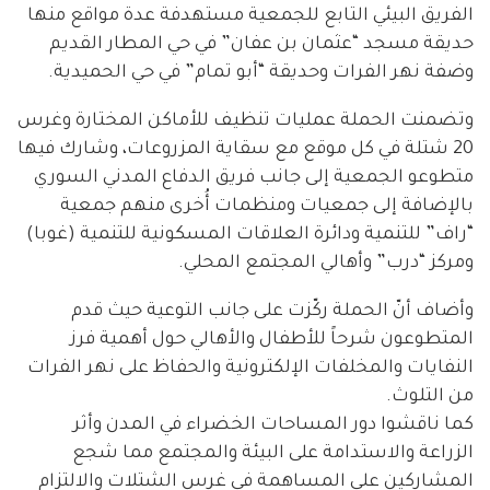
الفريق البيئي التابع للجمعية مستهدفة عدة مواقع منها
حديقة مسجد “عثمان بن عفان” في حي المطار القديم
وضفة نهر الفرات وحديقة “أبو تمام” في حي الحميدية.
وتضمنت الحملة عمليات تنظيف للأماكن المختارة وغرس
20 شتلة في كل موقع مع سقاية المزروعات، وشارك فيها
متطوعو الجمعية إلى جانب فريق الدفاع المدني السوري
بالإضافة إلى جمعيات ومنظمات أُخرى منهم جمعية
“راف” للتنمية ودائرة العلاقات المسكونية للتنمية (غوبا)
ومركز “درب” وأهالي المجتمع المحلي.
وأضاف أنّ الحملة ركّزت على جانب التوعية حيث قدم
المتطوعون شرحاً للأطفال والأهالي حول أهمية فرز
النفايات والمخلفات الإلكترونية والحفاظ على نهر الفرات
من التلوث.
كما ناقشوا دور المساحات الخضراء في المدن وأثر
الزراعة والاستدامة على البيئة والمجتمع مما شجع
المشاركين على المساهمة في غرس الشتلات والالتزام