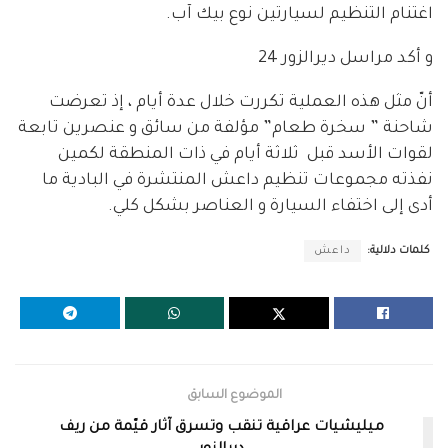
اغتنام التنظيم لسيارتين نوع بيك آب.
و أكد مراسل ديرالزور 24
أنّ مثل هذه العملية تكررت خلال عدة أيام ، إذ تعرضت
شاحنة ” سخرة طعام” مؤلفة من سائق و عنصرين تابعة
لقوات الأسد قبل ثلاثة أيام في ذات المنطقة لكمين
نفذته مجموعات تنظيم داعش المنتشرة في البادية ما
أدى إلى اختفاء السيارة و العناصر بشكل كلي.
كلمات دلالية:
داعش
الموضوع السابق
ميليشيات عراقية تنقب وتسرق آثار قيّمة من ريف