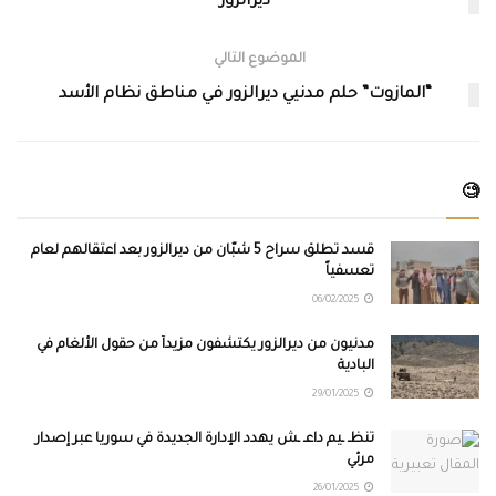
ديرالزور
الموضوع التالي
“المازوت” حلم مدنيي ديرالزور في مناطق نظام الأسد
🧐
قسد تطلق سراح 5 شبّان من ديرالزور بعد اعتقالهم لعام
تعسفياً
06/02/2025
مدنيون من ديرالزور يكتشفون مزيداً من حقول الألغام في
البادية
29/01/2025
تنظـ ـيم داعـ ـش يهدد الإدارة الجديدة في سوريا عبر إصدار
مرئي
26/01/2025