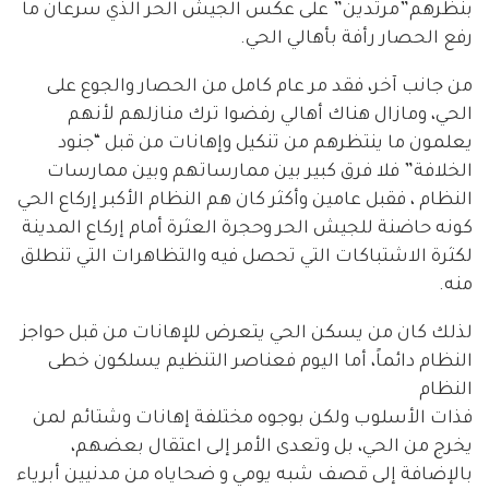
بنظرهم”مرتدين” على عكس الجيش الحر الذي سرعان ما
رفع الحصار رأفة بأهالي الحي.
من جانب آخر، فقد مر عام كامل من الحصار والجوع على
الحي، ومازال هناك أهالي رفضوا ترك منازلهم لأنهم
يعلمون ما ينتظرهم من تنكيل وإهانات من قبل “جنود
الخلافة” فلا فرق كبير بين ممارساتهم وبين ممارسات
النظام ، فقبل عامين وأكثر كان هم النظام الأكبر إركاع الحي
كونه حاضنة للجيش الحر وحجرة العثرة أمام إركاع المدينة
لكثرة الاشتباكات التي تحصل فيه والتظاهرات التي تنطلق
منه.
لذلك كان من يسكن الحي يتعرض للإهانات من قبل حواجز
النظام دائماً، أما اليوم فعناصر التنظيم يسلكون خطى
النظام
فذات الأسلوب ولكن بوجوه مختلفة إهانات وشتائم لمن
يخرج من الحي، بل وتعدى الأمر إلى اعتقال بعضهم،
بالإضافة إلى قصف شبه يومي و ضحاياه من مدنيين أبرياء