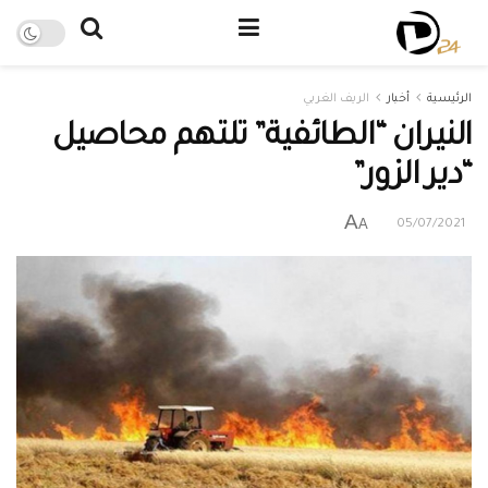
الرئيسية
أخبار
الريف الغربي
النيران “الطائفية” تلتهم محاصيل
“دير الزور”
A
A
05/07/2021