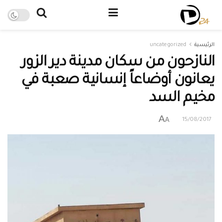
الرئيسية
uncategorized
النازحون من سكان مدينة دير الزور
يعانون أوضاعاً إنسانية صعبة في
مخيم السد
A
A
15/08/2017