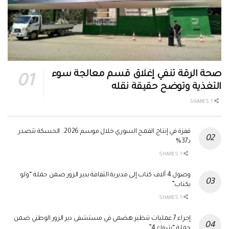
صحة الرقة تنفي إغلاق قسم معالجة سوء
التغذية وتوضح حقيقة نقله
1 SHARES
قفزة في إنتاج القمح السوري خلال موسم 2026.. الحسكة تتصدر
بـ37%
1 SHARES
وصول 4 آلاف كتاب إلى مديرية الثقافة بدير الزور ضمن حملة “ولو
بكتاب”
1 SHARES
إجراء 7 عمليات تنظير هضمي في مستشفى دير الزور الوطني ضمن
حملة “شفاء 4”