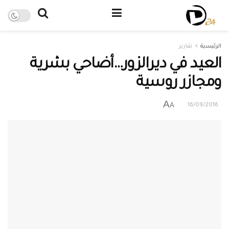
الرئيسية
تقارير
العيد في ديرالزور…أضاحي بشرية
ومجازر روسية
A
A
16/09/2016