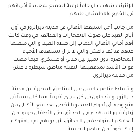
الإنترنت شهدت ازدحاماً لرغبة الجميع بمعايدة أقربائهم
في الخارج والاطمئنان عليهم.
من جانب آخر، استيقظ الأهالي في مدينة ديرالزور في أول
أيام العيد على صوت الانفجارات والقذائف، في وقت كانت
أهم أماني الأهالي الذهاب إلى صلاة العيد، و التي منعتها
عنهم قذائف داعش والتي لا تزال تستهدف الأحياء
المحاصرة، دون تمييز بين مدني أو عسكري، فيما قصت
قوات الأسد بمدفعيتها الثقيلة مناطق سيطرة داعش
من مدينة ديرالزور.
ويتسلط عناصر داعش على المناطق المحررة من مدينة
ديرالزور، و يتدخلون في كل شيء تقريباً، مما كان سبباً في
منع وجود أي أجواء للعيد، وبالأخص بعد منع الأهالي من
زيارة قبور الشهداء في الحدائق، حتى الأطفال حرموا من
ألعابهم المتواجدة في الحدائق، لأن ذويهم لم يرافقوهم
إليها خوفاً من عناصر الحسبة.