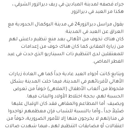
جراء قصفه لمدينة الميادين في ريف ديرالزور الشرقي ،
هكذا مر العيد في ديرالزور.
يقول مراسل ديرالزور24 في مدينة البوكمال الحدودية مع
العراق عن العيد في المدينة:
كان هناك تخوف من الأهالي بعد منع تنظيم داعش لهم
من زيارة المقابر، كما كان هناك خوف من إعدامات
للمعتقلين لدى التنظيم ذات السيناريو الذي حدث في عيد
الفطر الماضي.
ويتابع:كانت أجواء العيد عادية جداً كما هي العادة زيارات
الأهالي لأقربائهم في المدينة، فيما خلت المدينة بشكل
ملحوظ من ألعاب الأطفال (الملاهي) خوفاً من تعرض
الحسبة لهم، بحجة اختلاط الأولاد والبنات فيها.
ويضيف: أما المطاعم والمقاهي فقد كان الإقبال عليها
ضئيلاً جداً ، وأما بالنسبة للشباب فإن معظمهم تواجدوا
في منازلهم لا يخرجون منها إلا للأمور الضرورية، خوفاً من
اعتقالات أو مضايقات التنظيم لهم ، فيما شهدت صالات