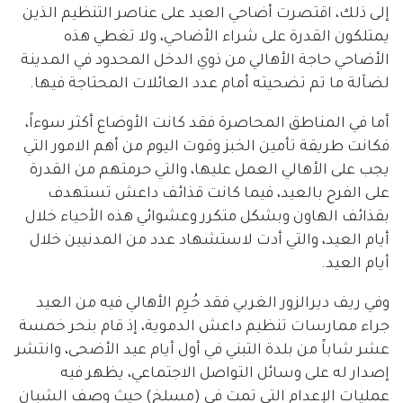
إلى ذلك، اقتصرت أضاحي العيد على عناصر التنظيم الذين
يمتلكون القدرة على شراء الأضاحي، ولا تغطي هذه
الأضاحي حاجة الأهالي من ذوي الدخل المحدود في المدينة
لضآلة ما تم تضحيته أمام عدد العائلات المحتاجة فيها.
أما في المناطق المحاصرة فقد كانت الأوضاع أكثر سوءاً،
فكانت طريقة تأمين الخبز وقوت اليوم من أهم الامور التي
يجب على الأهالي العمل عليها، والتي حرمتهم من القدرة
على الفرح بالعيد، فيما كانت قذائف داعش تستهدف
بقذائف الهاون وبشكل متكرر وعشوائي هذه الأحياء خلال
أيام العيد، والتي أدت لاستشهاد عدد من المدنيين خلال
أيام العيد.
وفي ريف ديرالزور الغربي فقد حُرِم الأهالي فيه من العيد
جراء ممارسات تنظيم داعش الدموية، إذ قام بنحر خمسة
عشر شاباً من بلدة التبني في أول أيام عيد الأضحى، وانتشر
إصدار له على وسائل التواصل الاجتماعي، يظهر فيه
عمليات الإعدام التي تمت في (مسلخ) حيث وصف الشبان