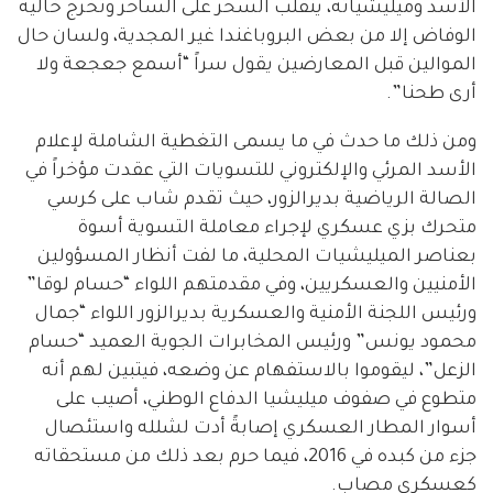
الأسد وميليشياته، ينقلب السحر على الساحر وتخرج خالية
الوفاض إلا من بعض البروباغندا غير المجدية، ولسان حال
الموالين قبل المعارضين يقول سراً “أسمع جعجعة ولا
أرى طحنا”.
ومن ذلك ما حدث في ما يسمى التغطية الشاملة لإعلام
الأسد المرئي والإلكتروني للتسويات التي عقدت مؤخراً في
الصالة الرياضية بديرالزور، حيث تقدم شاب على كرسي
متحرك بزي عسكري لإجراء معاملة التسوية أسوة
بعناصر الميليشيات المحلية، ما لفت أنظار المسؤولين
الأمنيين والعسكريين، وفي مقدمتهم اللواء “حسام لوقا”
ورئيس اللجنة الأمنية والعسكرية بديرالزور اللواء “جمال
محمود يونس” ورئيس المخابرات الجوية العميد “حسام
الزعل”، ليقوموا بالاستفهام عن وضعه، فيتبين لهم أنه
متطوع في صفوف ميليشيا الدفاع الوطني، أصيب على
أسوار المطار العسكري إصابةً أدت لشلله واستئصال
جزء من كبده في 2016، فيما حرم بعد ذلك من مستحقاته
كعسكري مصاب.