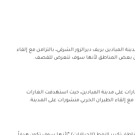
ة الميادين بريف ديرالزور الشرقي، بالتزامن مع إلقاء
د عن بعض المناطق لأنها سوف تتعرض للقصف.
رات على مدينة الميادين، حيث استهدفت الغارات
ع إلقاء الطيران الحربي منشورات على المدينة.
ناطق تكرير النفط (الحراقات) “لأنها سوف تكون هدفاً