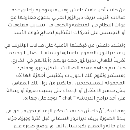
من جانب آخر، قامت داعش وقبل فترة وجيزة بإغلاق عدة
صالات انترنت بريف ديرالزور الغربي بدعوى معاركها مع
قوات النظام في المنطقة والخوف من تسريب معلومات
أو التجسس على تحركات التنظيم لصالح قوات الأسد.
وتشدد داعش من قبضتها الأمنية على صالات الإنترنت في
ريف ديرالزور بالعموم باعتبارها وسيلة الاتصال الوحيدة
تقريباً للأهالي بديرالزور معه ذويهم وأبنائهم في الخارج،
حيث تتم مداهمة هذه الصالات بشكل دوري ومفاجئ
ومستمر وتقوم تلك الدوريات بتفتيش أجهزة الهاتف
المحمولة للمستخدمين , فالكثير من زوار تلك المقاهي
يلقى مصير الاعتقال أو الإعدام حتى بسبب صورة أو رسالة
على أحد برامج الدردشة ” chat ” توجد على جهازه.
ومما يذكر أنّ داعش قد نفذت حكم الإعدام بحق مراهق في
بلدة الصورة بريف ديرالزور الشمالي قبل فترة وجيزة، جرّاء
قيام خاله والمقيم بكردستان العراق بوضع صورة علم