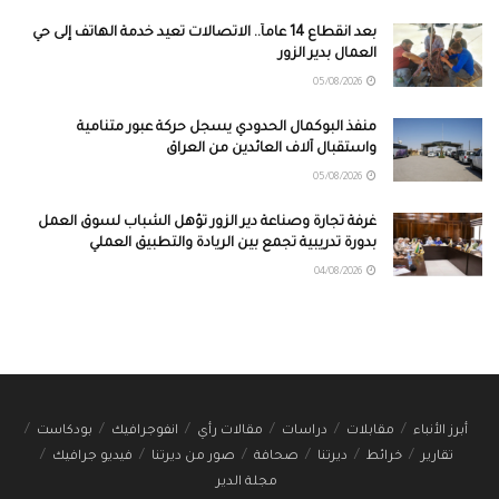
بعد انقطاع 14 عاماً.. الاتصالات تعيد خدمة الهاتف إلى حي
العمال بدير الزور
05/08/2026
منفذ البوكمال الحدودي يسجل حركة عبور متنامية
واستقبال آلاف العائدين من العراق
05/08/2026
غرفة تجارة وصناعة دير الزور تؤهل الشباب لسوق العمل
بدورة تدريبية تجمع بين الريادة والتطبيق العملي
04/08/2026
أبرز الأنباء
مقابلات
دراسات
مقالات رأي
انفوجرافيك
بودكاست
تقارير
خرائط
ديرتنا
صحافة
صور من ديرتنا
فيديو جرافيك
مجلة الدير