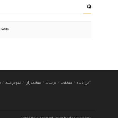
🧐
ilable
أبرز الأنباء
مقابلات
دراسات
مقالات رأي
انفوجرافيك
ب