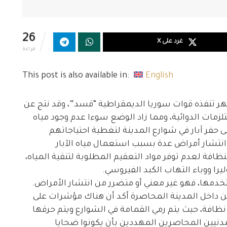
26
غرد على X
قراءة
This post is also available in:
English
ر تنفذه قوات سوريا الديمقراطية “قسد”، وقد نتج عن
زمات الدوائية، ومما زاد الوضع سوءا عدم وجود مياه
 حفر آبار في شوارع المدينة لتغطية احتياجاتهم
ن انتشار أمراض عدة بسبب استعمال مياه الآبار
ظافة لعدم توفر مواد التعقيم المطلوبة لتنقية المياه،
يرا ووباء التهاب الكبد الفيروسي.
خدمها، فهو غير معني أو متضرر من انتشار الأمراض.
ين داخل المدينة المحاصرة أكد أن هناك مؤشرات على
 نظافة، حيث يتم رمي القمامة في الشوارع ويتم حرقها
دنيين المحاصرين المهددين بأن يكونوا ضحايا