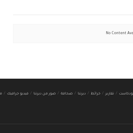
No Content Ava
ودكاست
تقارير
خرائط
ديرتنا
صحافة
صور من ديرتنا
فيديو جرافيك
مج