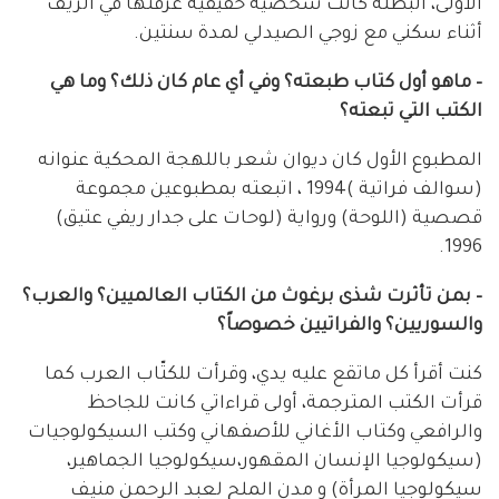
الأولى، البطلة كانت شخصية حقيقية عرفتها في الريف
أثناء سكني مع زوجي الصيدلي لمدة سنتين.
– ماهو أول كتاب طبعته؟ وفي أي عام كان ذلك؟ وما هي
الكتب التي تبعته؟
المطبوع الأول كان ديوان شعر باللهجة المحكية عنوانه
(سوالف فراتية )1994 ، اتبعته بمطبوعين مجموعة
قصصية (اللوحة) ورواية (لوحات على جدار ريفي عتيق)
1996.
– بمن تأثرت شذى برغوث من الكتاب العالميين؟ والعرب؟
والسوريين؟ والفراتيين خصوصاً؟
كنت أقرأ كل ماتقع عليه يدي، وقرأت للكتّاب العرب كما
قرأت الكتب المترجمة، أولى قراءاتي كانت للجاحظ
والرافعي وكتاب الأغاني للأصفهاني وكتب السيكولوجيات
(سيكولوجيا الإنسان المقهور،سيكولوجيا الجماهير،
سيكولوجيا المرأة) و مدن الملح لعبد الرحمن منيف