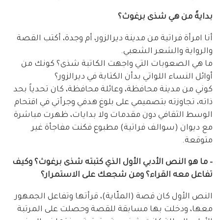
بدايةً من هي شذى برغوث؟
أنا امرأة فراتية من مدينة ديرالزور، أم وجدة، أكتب القصة
والرواية والشعر الشعبي.
ما هي الصعوبات التي واجهت الكاتبة شذى؟ كونك من
أوائل النساء اللواتي بدأن الكتابة في ديرالزور؟
كوني من مدينة محافظة، وعائلة محافظة، كان تحدياً بحد
ذاته، تجاوزته بتصميمي على بلوغ هدفي وجرأتي في اقتحام
الوسط الثقافي دون مقدمات ولا بدايات، ظهرت مباشرة
مع ديوان (سوالف فراتية) مطبوع فكنت مفاجأة غير
متوقعة.
– ما هو النص الأدبي الأول الذي كتبته شذى برغوث؟ وكيف
تفاعل معه القراء؟ ومن شجعك على الاستمرار؟
النص الأول كان قصة (الملّاية)، قرأتها وتفاعل الجمهور
معها، ودخلت بها مسابقة للقصة وحصلت على المرتبة