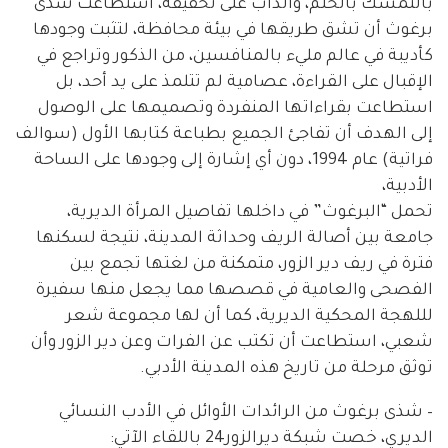
بالتمسك بالحلم، والدأب على تحقيقه، استطاعت شذى
برغوث أن تشق طريقها في بيئة محافظة، لتثبت وجودها
كأديبة في عالم مليء بالمنافسين، من الذكور وتراجع في
الإقبال على القراءة، عصامية لم تتلمذ على يد أحد، بل
استطاعت بقراءاتها المنفردة وتصميمها على الوصول
إلى الهدف أن تفاجئ الجميع بطباعة كتابها الأول (سوالف
فراتية) عام 1994، دون أي إشارة إلى وجودها على الساحة
الأدبية،
تحمل “البرغوث” في داخلها تفاصيل المرأة الديرية،
جامعة بين أصالة الريف وحداثة المدينة، نتيجة لسكنها
فترة في ريف دير الزور، متمكنة من لغتها تجمع بين
الفصحى والعامية في قصصها مما يجعل منها سفيرة
لللهجة المحكية الديرية، كما أن لها مجموعة شعر
شعبي، استطاعت أن تكتب عن الفرات وعن دير الزور وأن
توثق مرحلة من تاريخ هذه المدينة الأدبي.
– شذى برغوث من الرائدات الأوائل في الأدب النسائي
الديري، خصت شبكة ديرالزور24 باللقاء الآتي: