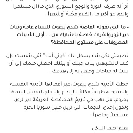
أم أنه ظرف الثورة والوجع السوري الذي مازال مستمرا
والذي هو أكبر من الكلام قصّةً أوشعراً.
– ما الذي تقوله القاصة شذى برغوث للنساء عامة وبنات
دير الزور والفرات خاصة باعتبارك من – – أولى الأديبات
المعروفات على مستوى المحافظة؟
نصيحتي لكل بنت بشكل عام “كوني أنت” ثقي بنفسك وإن
كنت لاتشبهين بنات جيلك أو بيئتك احضني حلمك إلى أن
تنبت له جناحات وحلقي به إلى هدفك .
خطت الأديبة شذى برغوث، عبر أعمالها الأدبية النفيسة
والمتنوعة، طريقاً مكللاً بالإبداع والنجاح، لتنقش اسمها
بحروفٍ من ذهب في تاريخ المحافظة العريقة ديرالزور،
وتكون إحدى النجمات التي تزين جبين سوريا الحرة
مستقبلاً وحاضراً.
بقلم: صفا التركي