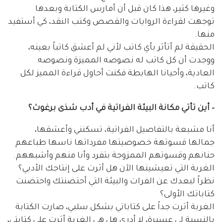
وغيرها كثير، هذا كان قبل أن أمارس الكتابة وبعدها
توجهت لقراءة الروايات والقصص وكتب النقد، كي أستفيد
منها.
الحقيقة لم أتأثر بأي كاتب لأني لم أعشق كاتباً بعينه،
ووجدت أن كل كاتب له نصوصه المميزة ونصوصه
العادية، وأحيانا الهابطة فكنت أحاول قراءة المميز لكل
كاتب.
– أين تأتي مكانة البيئة الفراتية في أدب شذى برغوث؟
أنا مشبعة بالتفاصيل الفراتية، تسكنني وأعشقها،
جمالها قسوتهة خصوصيتها مفرداتها ناسها طباعهم
حنانهم وقسوتهم الممزوجة بتفرد وأنا منهم وأشبههم.
الغربة التي تعيشينها الآن هل أثرت على إنتاجك الأدبي؟
نظراً لبعدك عن الفرات والبيئة التي أحتضنتك واحتضنت
كتاباتك الأولى؟
الغربة أثرت جداً على كتاباتي بشكل سلبي، صارت الكتابة
بالنسبة لي عسيرة، لا أدري هل هي الغربة أثرت على كتابتي،