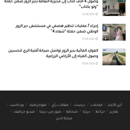
وصول 4 آلاف كتاب إلى مديرية الثقافة بدير الزور ضمن حملة
“ولو بكتاب”
07/08/2026
إجراء 7 عمليات تنظير هضمي في مستشفى دير الزور
الوطني ضمن حملة “شفاء 4”
07/08/2026
الموارد المائية بدير الزور تواصل صيانة أقنية الري لتحسين
وصول المياه إلى الأراضي الزراعية
06/08/2026
أبرز الأنباء
مقابلات
دراسات
مقالات رأي
انفوجرافيك
بودكاست
تقارير
خرائط
ديرتنا
صحافة
صور من ديرتنا
فيديو جرافيك
مجلة الدير