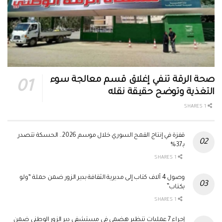
صحة الرقة تنفي إغلاق قسم معالجة سوء
التغذية وتوضح حقيقة نقله
1 SHARES
قفزة في إنتاج القمح السوري خلال موسم 2026.. الحسكة تتصدر
بـ37%
1 SHARES
وصول 4 آلاف كتاب إلى مديرية الثقافة بدير الزور ضمن حملة “ولو
بكتاب”
1 SHARES
إجراء 7 عمليات تنظير هضمي في مستشفى دير الزور الوطني ضمن