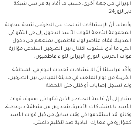
الإيراني من جهة أخرى، حسب ما أفاد به مراسل شبكة
ديرالزور24.
وأضاف أنّ الإشتباكات اندلعت بين الطرفين نتيجة محاولة
المجموعة التابعة لقوات الأسد الدخول إلى حي التمّو في
المدينة، فقام عناصر لواء فاطميون بمنعهم من دخول
الحي، ما أدى لنشوب اقتتال بين الطرفين استدعى مؤازرة
قوات الحرس الثوري الإيراني للواء فاطميون.
وأكّد مراسلنا أنّ الاشتباكات تجددت اليوم في المنطقة
القريبة من دوار الملعب في مدينة الميادين بين الطرفين،
ولم تسجل إصابات أو قتلى حتى اللحظة.
يشار إلى أنّ غالبية العناصر الذين قتلوا في صفوف قوات
الأسد بالاشتباكات الأخيرة، ينحدرون من منطقة ديرعطية،
وكانوا قد استقدموا في وقت سابق من قبل قوات الأسد
كمؤازرة في معارك البادية صد تنظيم داعش.