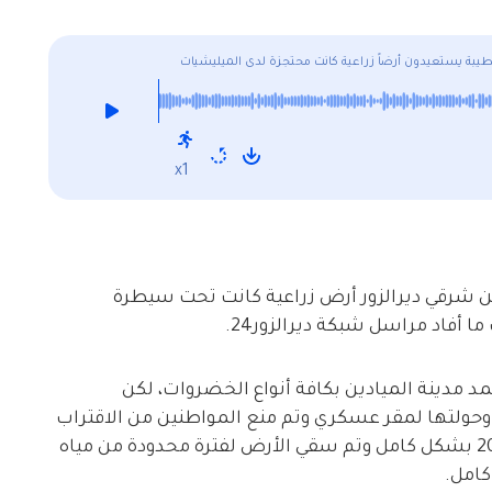
لطيبة يستعيدون أرضاً زراعية كانت محتجزة لدى الميليشيات
x1
ين شرقي ديرالزور أرض زراعية كانت تحت سيطرة
أفاد مراسل شبكة ديرالزور24.
تمد مدينة الميادين بكافة أنواع الخضروات، لكن
حولتها لمقر عسكري وتم منع المواطنين من الاقتراب
منها، وتم قطع المياه عن هذه الأرض منذ عام2011 بشكل كامل وتم سقي الأرض لفترة محدودة من مياه
كامل.