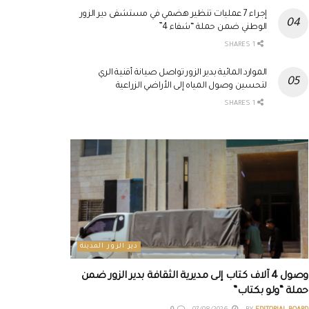
إجراء 7 عمليات تنظير هضمي في مستشفى دير الزور
الوطني ضمن حملة “شفاء 4”
1 SHARES
الموارد المائية بدير الزور تواصل صيانة أقنية الري
لتحسين وصول المياه إلى الأراضي الزراعية
1 SHARES
دير الزور المدينة
وصول 4 آلاف كتاب إلى مديرية الثقافة بدير الزور ضمن
حملة “ولو بكتاب”