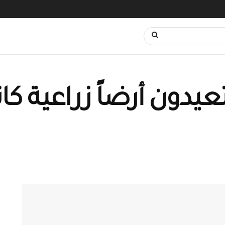
عيدون أرضاً زراعية ك