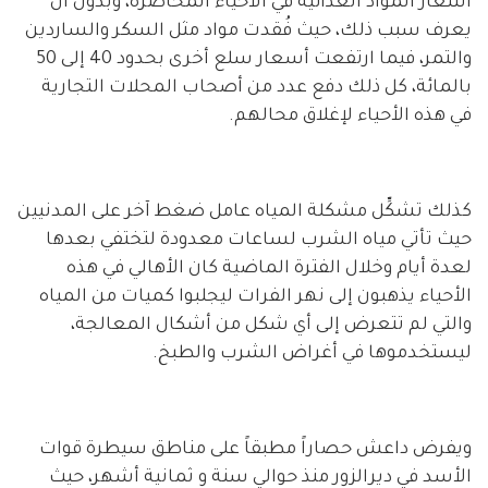
أسعار المواد الغذائية في الأحياء المحاصرة، وبدون أن
يعرف سبب ذلك، حيث فُقدت مواد مثل السكر والساردين
والتمر، فيما ارتفعت أسعار سلع أخرى بحدود 40 إلى 50
بالمائة، كل ذلك دفع عدد من أصحاب المحلات التجارية
في هذه الأحياء لإغلاق محالهم.
كذلك تشكِّل مشكلة المياه عامل ضغط آخر على المدنيين
حيث تأتي مياه الشرب لساعات معدودة لتختفي بعدها
لعدة أيام وخلال الفترة الماضية كان الأهالي في هذه
الأحياء يذهبون إلى نهر الفرات ليجلبوا كميات من المياه
والتي لم تتعرض إلى أي شكل من أشكال المعالجة،
ليستخدموها في أغراض الشرب والطبخ.
ويفرض داعش حصاراً مطبقاً على مناطق سيطرة قوات
الأسد في ديرالزور منذ حوالي سنة و ثمانية أشهر، حيث