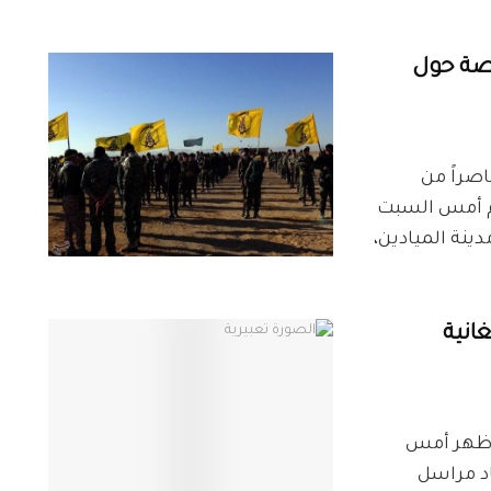
ت خاصة حول
نّ عناصراً من
313)، قد تم نقلهم أمس السبت
دينة الميادين،
غانية
، ظهر أمس
 أفاد مراسل