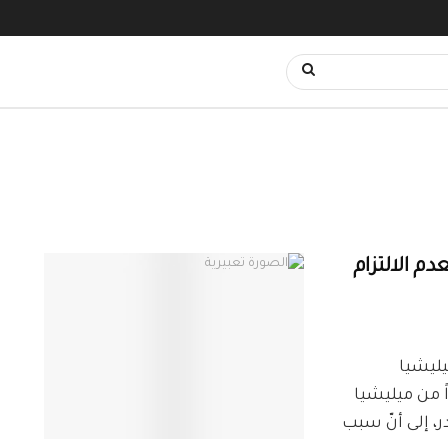
دم الالتزام
ّ القائد بميليشيا
اج دهقان"، فصل 25 عنصراً من ميليشيا
ر، إلى أنّ سبب