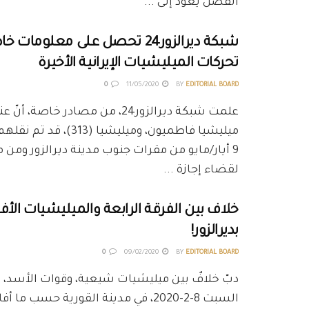
الفصل يعود إلى ...
شبكة ديرالزور24 تحصل على معلوما
تحركات الميليشيات الإيرانية الأخيرة
0
11/05/2020
BY
EDITORIAL BOARD
علمت شبكة ديرالزور24، من مصادر خاصة، أ
ميليشيا فاطميون، وميليشيا (
9 أيار/مايو من مقرات جنوب مدينة ديرالزور ومن م
لقضاء إجازة ...
خلاف بين الفرقة الرابعة والميليشيات الأف
بديرالزور!
0
09/02/2020
BY
EDITORIAL BOARD
دبّ خلافٌ بين ميليشيات شيعية، وقوات الأسد
السبت 8-2-2020، في مدينة القورية حسب ما