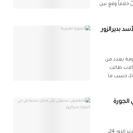
ا، أنّ خلافاً وقع بين
د بديرالزور
سد مدعومة بعدد من
قالات طالت
ة)، حسب ما
الجورة
خاص – ديرالزور24 كشفت مصادر محلية لشبكة دير الزور 24،