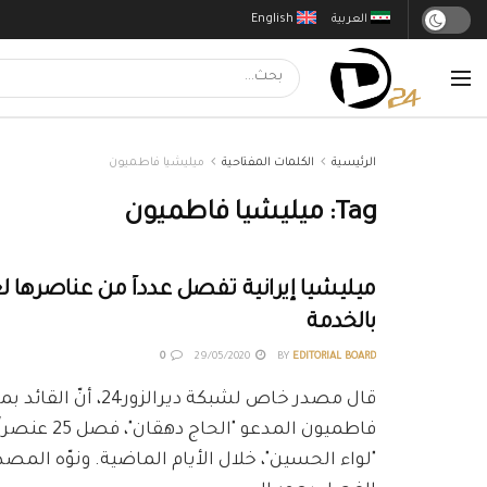
العربية
English
الرئيسية
الكلمات المفتاحية
ميليشيا فاطميون
Tag:
ميليشيا فاطميون
ميليشيا إيرانية تفصل عدداً من عناصرها لع
بالخدمة
0
29/05/2020
BY
EDITORIAL BOARD
قال مصدر خاص لشبكة ديرالزور24، أن
فاطميون المدعو "الح
"لواء الحسين"، خلال الأيام الماضية. ونوّه المصد