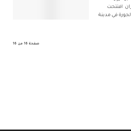
ران افتتحت
لجورة في مدينة
صفحة 16 من 16