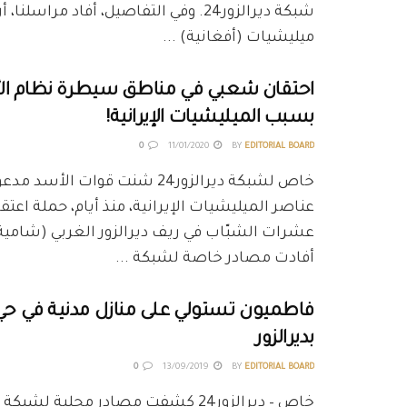
شبكة ديرالزور24. وفي التفاصيل، أفاد مراسلن
ميليشيات (أفغانية) ...
احتقان شعبي في مناطق سيطرة نظام الأس
بسبب الميليشيات الإيرانية!
0
11/01/2020
BY
EDITORIAL BOARD
خاص لشبكة ديرالزور24 شنت قوات الأ
عناصر الميليشيات الإيرانية، منذ أيام، حملة اعت
عشرات الشبّاب في ريف ديرالزور الغربي (شامي
أفادت مصادر خاصة لشبكة ...
فاطميون تستولي على منازل مدنية في حي 
بديرالزور
0
13/09/2019
BY
EDITORIAL BOARD