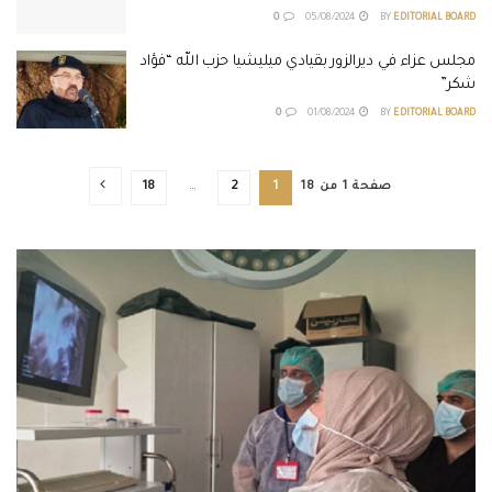
0
05/08/2024
BY
EDITORIAL BOARD
مجلس عزاء في ديرالزور بقيادي ميليشيا حزب الله “فؤاد
شكر”
0
01/08/2024
BY
EDITORIAL BOARD
صفحة 1 من 18
1
2
…
18